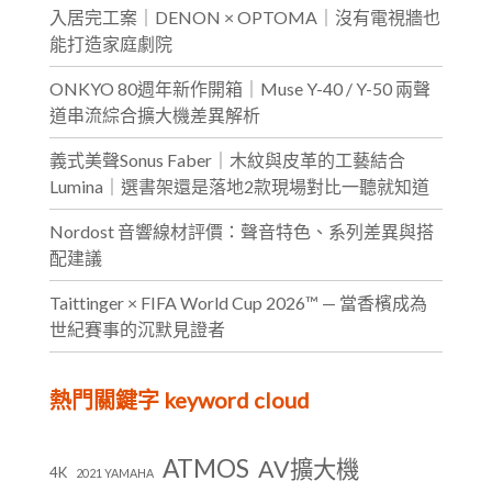
入居完工案｜DENON × OPTOMA｜沒有電視牆也
能打造家庭劇院
ONKYO 80週年新作開箱｜Muse Y-40 / Y-50 兩聲
道串流綜合擴大機差異解析
義式美聲Sonus Faber｜木紋與皮革的工藝結合
Lumina｜選書架還是落地2款現場對比一聽就知道
Nordost 音響線材評價：聲音特色、系列差異與搭
配建議
Taittinger × FIFA World Cup 2026™ — 當香檳成為
世紀賽事的沉默見證者
熱門關鍵字 keyword cloud
ATMOS
AV擴大機
4K
2021 YAMAHA