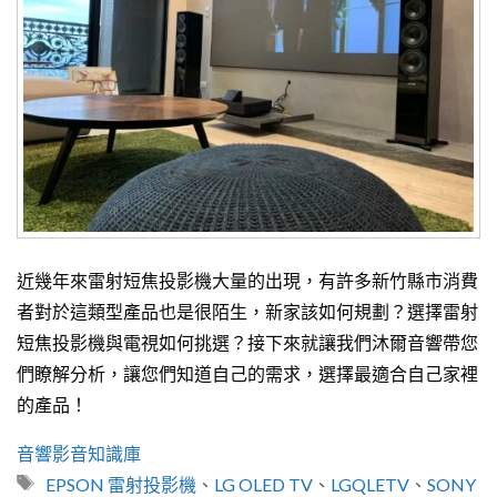
近幾年來雷射短焦投影機大量的出現，有許多新竹縣市消費
者對於這類型產品也是很陌生，新家該如何規劃？選擇雷射
短焦投影機與電視如何挑選？接下來就讓我們沐爾音響帶您
們瞭解分析，讓您們知道自己的需求，選擇最適合自己家裡
的產品！
分
音響影音知識庫
類
標
EPSON 雷射投影機
、
LG OLED TV
、
LGQLETV
、
SONY