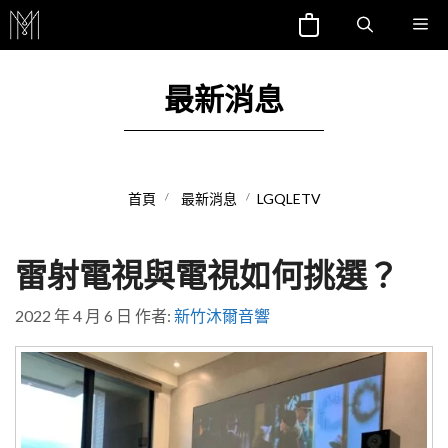
跳
Me
至
主
最新消息
要
內
容
首頁
最新消息
LGQLETV
雷射電視與電視如何挑選？
2022 年 4 月 6 日
作者:
新竹沐爾音響