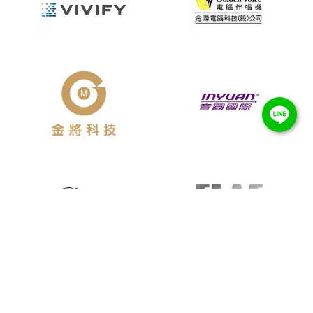
Item added to cart.
Checkout
0 items -
NT$
0