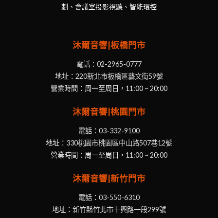
資組合已有六個原有的技術解決方案。該公司在32個國家已
劃、會議室投影視聽、智能環控
擁有經銷商以及其產品也銷售至世界各地。
挪威官網
https://www.hegel.com/en/
沐爾音響|板橋門市
電話：
02-2965-0777
其他商品
https://moreaudio.com.tw/brand
地址：
220新北市板橋區藝文街59號
營業時間：周一至周日，11:00 ~ 20:00
沐爾音響|桃園門市
電話：
03-332-9100
地址：
330桃園市桃園區中山路507巷12號
營業時間：周一至周日，11:00 ~ 20:00
沐爾音響|新竹門市
電話：
03-550-6310
地址：
新竹縣竹北市十興路一段299號