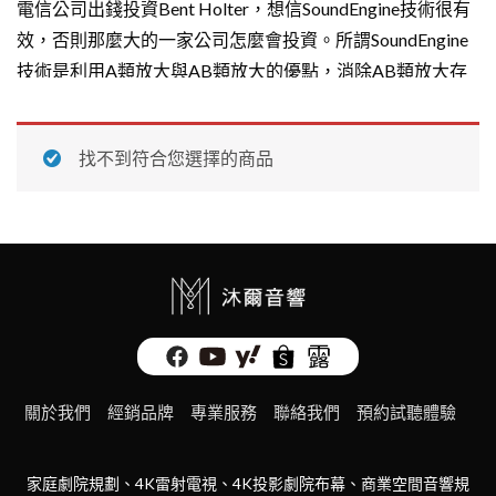
電信公司出錢投資Bent Holter，想信SoundEngine技術很有
效，否則那麼大的一家公司怎麼會投資。所謂SoundEngine
技術是利用A類放大與AB類放大的優點，消除AB類放大存
在的晶體零點交月失真，並且逐級即時消除失真，達到失真
最低的效果。
找不到符合您選擇的商品
Bent Holter首做的擴大機是給自己用的。Telenor出錢支持
他成立Hegel公司。至於Hegel名子是取自Holter跟朋友合組
的搖滾樂團團名。
Hegel的第一部產品是擴大機，後來在1994年推出DAC，
1996年推出CD唱盤，目前公司產品有五型綜合擴大機，二
型前級，三型後級，三型DAC，二型CD唱盤，還有一型耳
機擴大機。
如今Hegel是在Hi-Fi市場上最好的知名品牌之一，生產集
關於我們
經銷品牌
專業服務
聯絡我們
預約試聽體驗
成，前級與功率擴大器，以及CD播放器和一些最先進的C /
A轉換器。該SoundEngine技術只是一個開始。至今Hegel投
家庭劇院規劃、4K雷射電視、4K投影劇院布幕、商業空間音響規