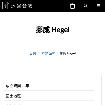
跳
Me
至
主
要
挪威 Hegel
內
容
首頁
經銷品牌
挪威 Hegel
成立時間： 年
國家地區：