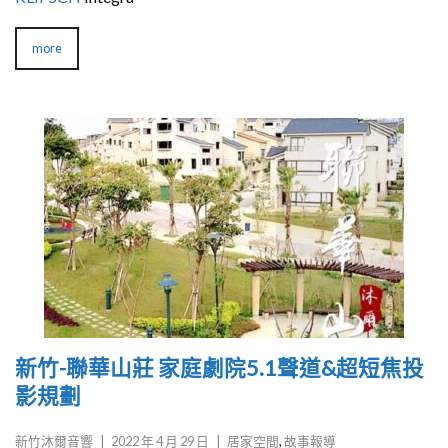
more
新竹-聯華山莊 家庭劇院5.1聲道&超短焦投
影規劃
新竹沐爾音響
|
2022 年 4 月 29 日
|
居家空間
,
故事報導