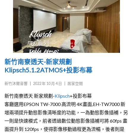
新竹南寮透天-新家規劃
Klipsch5.1.2ATMOS+投影布幕
新竹沐爾音響
|
2022 年 10 月 4 日
|
居家空間
新竹南寮透天 新家規劃-
Klipsch
+投影布幕
客廳選用EPSON TW-7000 高流明 4K畫面,EH-TW7000 新
增兩項提升動態影像清晰度的功能，一為動態影像插補，另
一則是快速模式，前者透過數位動態影像插補可將 60fps 畫
面提升到 120fps，使得影像移動過程更為流暢，後者則是