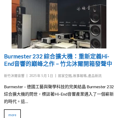
Burmester 232 綜合擴大機：重新定義Hi-
End音響的巔峰之作 – 竹北沐爾開箱發聲中
新竹沐爾音響
|
2025 年 5 月 1 日
|
居家空間
,
故事報導
,
產品新訊
Burmester – 德國工藝與聲學科技的完美結晶 Burmester 232
綜合擴大機的問世，標誌著Hi-End音響產業邁入了一個嶄新
的時代。這…
more