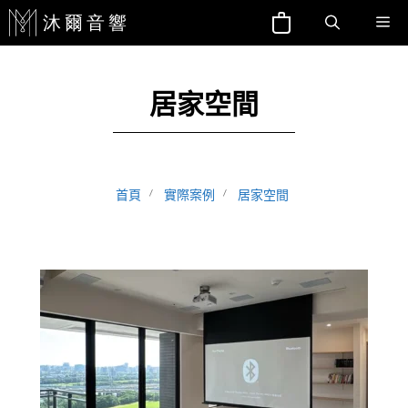
跳
Me
至
主
要
居家空間
內
容
首頁
實際案例
居家空間