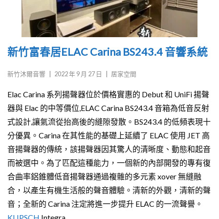
新竹富春居ELAC Carina BS243.4 音響系統
新竹沐爾音響
|
2022 年 9 月 27 日
|
居家空間
Elac Carina 系列揚聲器位於價格實惠的 Debut 和 UniFi 揚聲
器與 Elac 的中等價位,ELAC Carina BS243.4 音箱為低音反射
式設計,讓氣流從抬高後的縫隙發散。BS243.4 的低頻表現十
分優異。Carina 在其性能的基礎上延續了 ELAC ​​使用 JET 高
音揚聲器的傳統，該揚聲器因其驚人的清晰度、動態和起音
而被選中。為了匹配這種能力，一個新的內部開發的專有復
合曲率鋁錐體低音揚聲器通過複雜的多元素 xover 無縫融
合，以產生有機生活般的聲音體驗。清新的外觀，清新的聲
音；全新的 Carina 注定將進一步提升 ELAC ​​的一流聲譽。
KLIPSCH
Integra