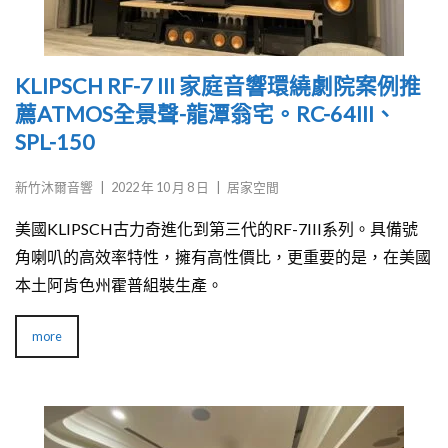
KLIPSCH RF-7 III 家庭音響環繞劇院案例推
薦ATMOS全景聲-龍潭翁宅。RC-64III、
SPL-150
新竹沐爾音響
|
2022 年 10 月 8 日
|
居家空間
美國KLIPSCH古力奇進化到第三代的RF-7III系列。具備號
角喇叭的高效率特性，擁有高性價比，更重要的是，在美國
本土阿肯色州霍普組裝生產。
more