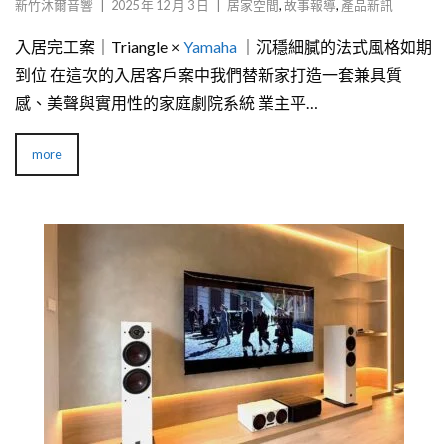
新竹沐爾音響
|
2025 年 12 月 3 日
|
居家空間
,
故事報導
,
產品新訊
入居完工案｜Triangle ×
Yamaha
｜沉穩細膩的法式風格如期
到位 在這次的入居客戶案中我們替新家打造一套兼具質
感、美聲與實用性的家庭劇院系統 業主平…
more