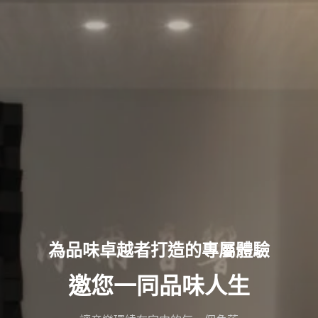
為品味卓越者打造的專屬體驗
為品味卓越者打造的專屬體驗
為品味卓越者打造的專屬體驗
邀您一同品味人生
邀您一同品味人生
邀您一同品味人生