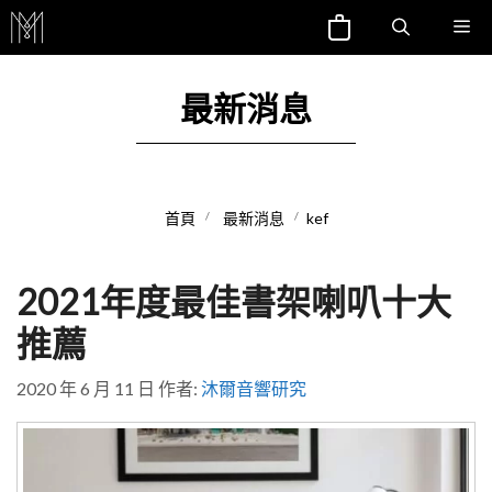
跳
Me
至
主
最新消息
要
內
容
首頁
最新消息
kef
2021年度最佳書架喇叭十大
推薦
2020 年 6 月 11 日
作者:
沐爾音響研究