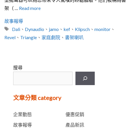
架（ …
Read more
分
故事報導
類
標
Dali
、
Dynaudio
、
jamo
、
kef
、
Klipsch
、
monitor
、
籤
Revel
、
Triangle
、
家庭劇院
、
書架喇叭
搜尋
文章分類 category
企業動態
優惠促銷
故事報導
產品新訊