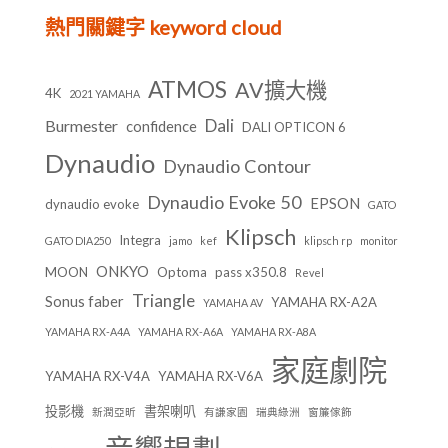
熱門關鍵字 keyword cloud
ATMOS
AV擴大機
4K
2021 YAMAHA
Dali
Burmester
confidence
DALI OPTICON 6
Dynaudio
Dynaudio Contour
Dynaudio Evoke 50
EPSON
dynaudio evoke
GATO
Klipsch
Integra
GATO DIA250
jamo
kef
klipsch rp
monitor
ONKYO
MOON
Optoma
pass x350.8
Revel
Triangle
Sonus faber
YAMAHA RX-A2A
YAMAHA AV
YAMAHA RX-A4A
YAMAHA RX-A6A
YAMAHA RX-A8A
家庭劇院
YAMAHA RX-V4A
YAMAHA RX-V6A
投影機
書架喇叭
新潤亞昕
有謙家園
瑞典綠洲
窗簾傢飾