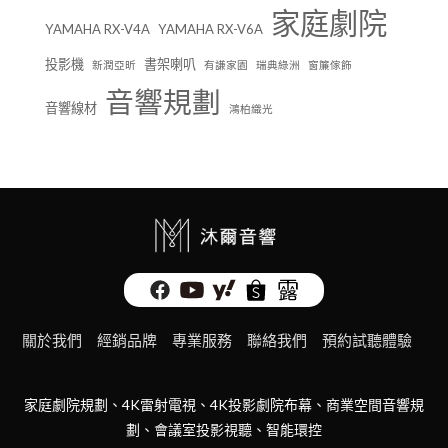
家庭劇院
YAMAHA RX-V4A
YAMAHA RX-V6A
投影機
書架喇叭
新潤亞昕
有謙家園
瑞典綠洲
窗簾傢飾
音響規劃
音響線材
鴻柏織光
關於我們
經銷品牌
專業服務
聯絡我們
預約試聽體驗
家庭劇院規劃、4K雷射電視、4K投影劇院布幕、商業空間音響規
劃、會議室投影視聽、智能環控