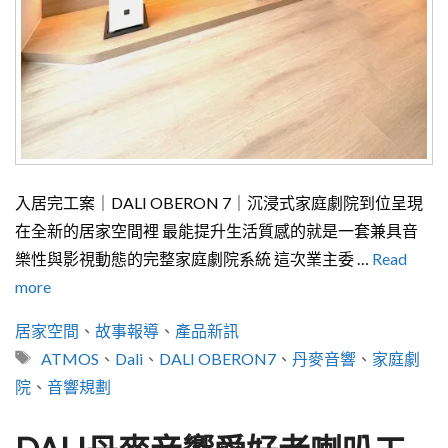
入居完工案｜DALI OBERON 7｜沉浸式家庭劇院到位呈現
在全新的居家空間裡 最能提升生活質感的就是一套兼具音
樂性與影視動態的完整家庭劇院系統 這次業主委 …
Read
more
分
居家空間
、
故事報導
、
產品新訊
類
標
ATMOS
、
Dali
、
DALI OBERON7
、
丹麥音響
、
家庭劇
籤
院
、
音響規劃