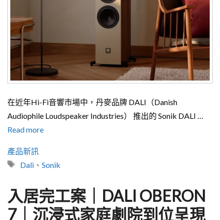
在近年Hi-Fi音響市場中，丹麥品牌 DALI（Danish
Audiophile Loudspeaker Industries） 推出的 Sonik DALI …
Read more
分
產品新訊
類
標
Dali
、
Sonik
籤
入居完工案｜DALI OBERON
7｜沉浸式家庭劇院到位呈現