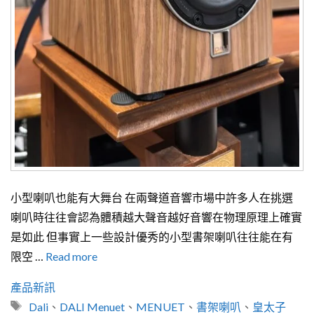
小型喇叭也能有大舞台 在兩聲道音響市場中許多人在挑選
喇叭時往往會認為體積越大聲音越好音響在物理原理上確實
是如此 但事實上一些設計優秀的小型書架喇叭往往能在有
限空 …
Read more
分
產品新訊
類
標
Dali
、
DALI Menuet
、
MENUET
、
書架喇叭
、
皇太子