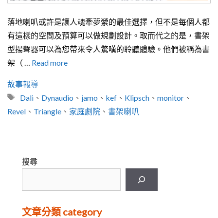
落地喇叭或許是讓人魂牽夢縈的最佳選擇，但不是每個人都
有這樣的空間及預算可以做規劃設計。取而代之的是，書架
型揚聲器可以為您帶來令人驚嘆的聆聽體驗。他們被稱為書
架（ …
Read more
分
故事報導
類
標
Dali
、
Dynaudio
、
jamo
、
kef
、
Klipsch
、
monitor
、
籤
Revel
、
Triangle
、
家庭劇院
、
書架喇叭
搜尋
文章分類 category