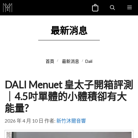
跳
Me
至
主
最新消息
要
內
容
首頁
最新消息
Dali
DALI Menuet 皇太子開箱評測
｜4.5吋單體的小體積卻有大
能量?
2026 年 4 月 10 日
作者:
新竹沐爾音響