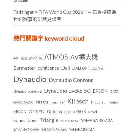
Taittinger × FIFA World Cup 2026™ — 當香檳成為
世紀賽事的沉默見證者
熱門關鍵字 keyword cloud
ATMOS
AV擴大機
4K
2021 YAMAHA
Dali
Burmester
confidence
DALI OPTICON 6
Dynaudio
Dynaudio Contour
Dynaudio Evoke 50
EPSON
dynaudio evoke
GATO
Klipsch
Integra
GATO DIA250
jamo
kef
klipsch rp
monitor
ONKYO
MOON
Optoma
pass x350.8
Revel
Triangle
Sonus faber
YAMAHA RX-A2A
YAMAHA AV
YAMAHA RX-A4A
YAMAHA RX-A6A
YAMAHA RX-A8A