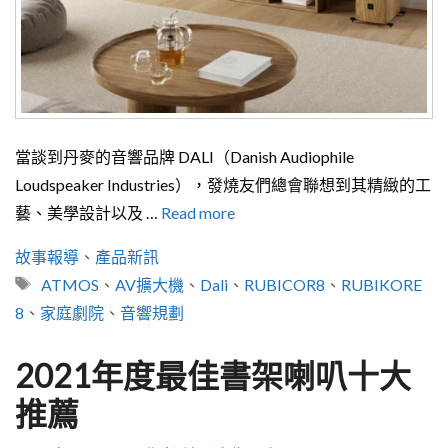
當談到丹麥的音響品牌 DALI（Danish Audiophile
Loudspeaker Industries），發燒友們總會聯想到其精緻的工
藝、美學設計以及 …
Read more
分
故事報導
、
產品新訊
類
標
ATMOS
、
AV擴大機
、
Dali
、
RUBICOR8
、
RUBIKORE
籤
8
、
家庭劇院
、
音響規劃
2021年度最佳書架喇叭十大
推薦