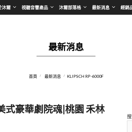
於沐爾
視聽音響產品
沐爾部落格
最新消息
經銷
擴大機
Asia
播放器
Taiwan
AV環繞擴大機
日本 SONY
黑膠唱盤
台灣 BENQ
最新消息
綜合擴大機
日本 EPSON
無線串流播放器
台灣AUDIOL
前級擴大機
日本 JVC
CD播放器
台灣Optom
首頁
最新消息
KLIPSCH RP-6000F
後級擴大機
日本 ONKYO
卡拉OK點歌機
台灣DA&T
卡拉OK擴大機
日本 Integra
台灣 DC Cab
韓國 LG
台灣音圓
00F 美式豪華劇院魂|桃園 禾林
韓國 SAMSUNG
台灣金嗓
搜
香港 LUMIN
台灣金將