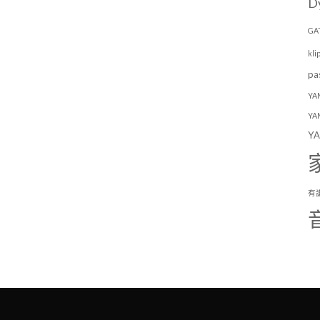
D
GA
kli
pa
YA
YA
YA
有