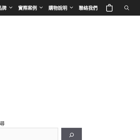
品牌
實際案例
購物說明
聯絡我們
電視與投影
Europe
專業線材
液晶電視
英國 NAD
音響器材架
IFE
投影機
荷蘭 Siltech
音響線材
a 奧圖碼
布幕
法國 TRIANGLE
影音線材
 谷津音響
德國 BURMESTER
影音周邊
le
德國 ELAC
德國OCTAVE
德國 THORENS
尋
德國 T+A