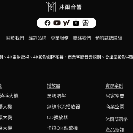
關於我們
經銷品牌
專業服務
聯絡我們
預約試聽體驗
劃、4K雷射電視、4K投影劇院布幕、商業空間音響規劃、會議室投影視
機
播放器
實際案例
環繞擴大機
黑膠唱盤
居家空間
擴大機
無線串流播放器
商業空間
擴大機
CD播放器
沐爾部落格
擴大機
卡拉OK點歌機
產品新訊