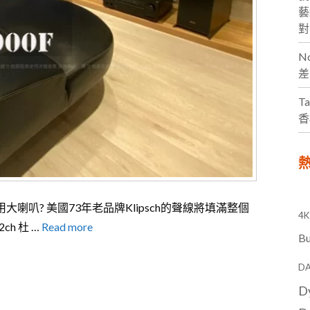
藝
對
N
差
Ta
香
熱
用大喇叭? 美國73年老品牌Klipsch的聲線將填滿整個
4K
h 杜 …
Read more
Bu
DA
D