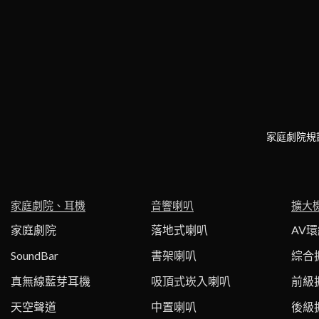
家庭劇院規
家庭劇院、耳機
音響喇叭
擴大
家庭劇院
落地式喇叭
AV
SoundBar
書架喇叭
綜合
真無線藍芽耳機
吸頂式崁入喇叭
前級
天空聲道
中置喇叭
後級