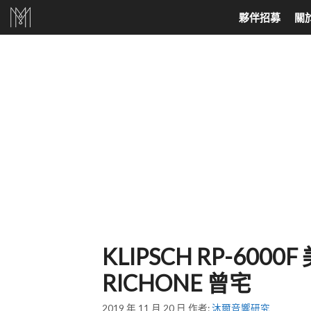
跳
夥伴招募
關
至
主
要
家庭劇院、耳機
North America
音響喇叭
North Europe
內
家庭劇院組合
美國 Audio Research
落地式喇叭
丹麥 DALI
容
SoundBar
美國 Jeff Rowland
書架喇叭
丹麥 Dynaudio
天空聲道
美國 Velodyne
吸頂式崁入喇叭
挪威 Hegel
AV環繞擴大機
美國 KLH Audio
中置喇叭
真無線藍芽耳機
美國 Cardas
超低音喇叭
有線耳機
美國 Elite Screens
主動式喇叭
KLIPSCH RP-60
美國 Klipsch
環繞喇叭
RICHONE 曾宅
美國 PASS LABS
壁掛喇叭
2019 年 11 月 20 日
作者:
沐爾音響研究