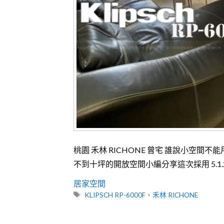
桃園 禾林 RICHONE 曾宅 誰說小空間不能
不到十坪的開放空間小編分享這次採用 5.1.2c
分
居家空間
類
標
KLIPSCH RP-6000F
、
禾林 RICHONE
籤