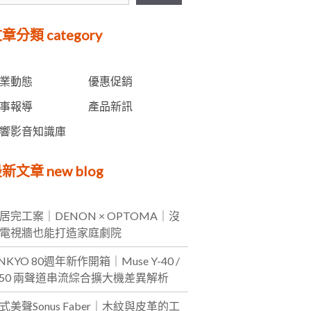
愛沙尼亞 Estelon
章分類 category
業動態
優惠促銷
事報導
產品新訊
響影音知識庫
新文章 new blog
居完工案｜DENON × OPTOMA｜沒
電視牆也能打造家庭劇院
NKYO 80週年新作開箱｜Muse Y-40 /
-50 兩聲道串流綜合擴大機差異解析
式美聲Sonus Faber｜木紋與皮革的工