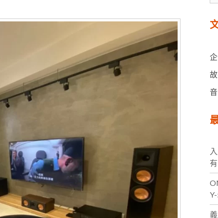
台灣VIVIFY
文
企
故
音
最
入
有
O
Y
義