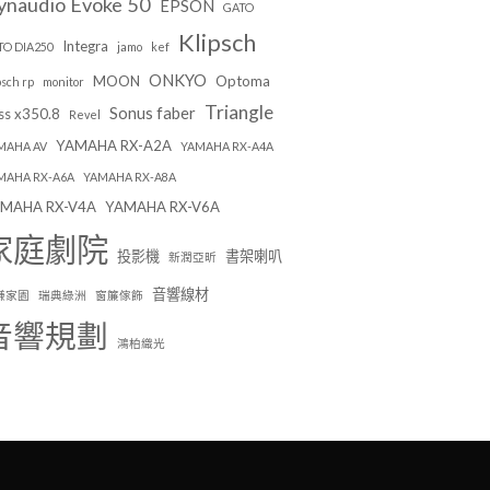
ynaudio Evoke 50
EPSON
GATO
Klipsch
Integra
TO DIA250
jamo
kef
ONKYO
MOON
Optoma
psch rp
monitor
Triangle
Sonus faber
ss x350.8
Revel
YAMAHA RX-A2A
MAHA AV
YAMAHA RX-A4A
MAHA RX-A6A
YAMAHA RX-A8A
MAHA RX-V4A
YAMAHA RX-V6A
家庭劇院
投影機
書架喇叭
新潤亞昕
音響線材
謙家園
瑞典綠洲
窗簾傢飾
音響規劃
鴻柏織光