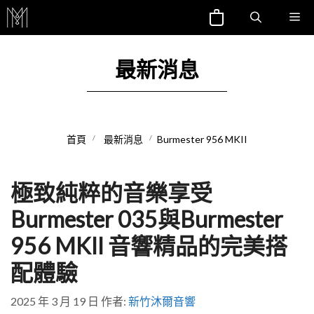
跳
Me
至
主
最新消息
要
內
容
首頁
最新消息
Burmester 956 MKII
極致純粹的音樂享受
Burmester 035與Burmester
956 MKII 音響精品的完美搭
配體驗
2025 年 3 月 19 日
作者:
新竹沐爾音響