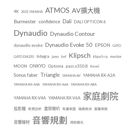
ATMOS
AV擴大機
4K
2021 YAMAHA
Dali
Burmester
confidence
DALI OPTICON 6
Dynaudio
Dynaudio Contour
Dynaudio Evoke 50
EPSON
dynaudio evoke
GATO
Klipsch
Integra
GATO DIA250
jamo
kef
klipsch rp
monitor
ONKYO
MOON
Optoma
pass x350.8
Revel
Triangle
Sonus faber
YAMAHA RX-A2A
YAMAHA AV
YAMAHA RX-A4A
YAMAHA RX-A6A
YAMAHA RX-A8A
家庭劇院
YAMAHA RX-V4A
YAMAHA RX-V6A
投影機
書架喇叭
新潤亞昕
有謙家園
瑞典綠洲
窗簾傢飾
音響規劃
音響線材
鴻柏織光