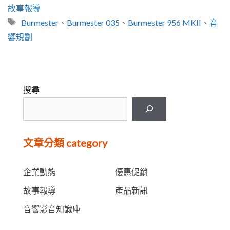
分
故事報導
類
標
Burmester
、
Burmester 035
、
Burmester 956 MKII
、
音
籤
響規劃
搜尋
文章分類 category
企業動態
優惠促銷
故事報導
產品新訊
音響影音知識庫