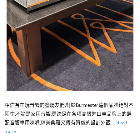
相信有在玩音響的發燒友們,對於Burmester這個品牌絕對不
陌生,不論是家用音響,更跨足在各項高級進口車品牌上的選
配音響車用喇叭,精美典雅又帶有質感的設計外觀 …
Read
more