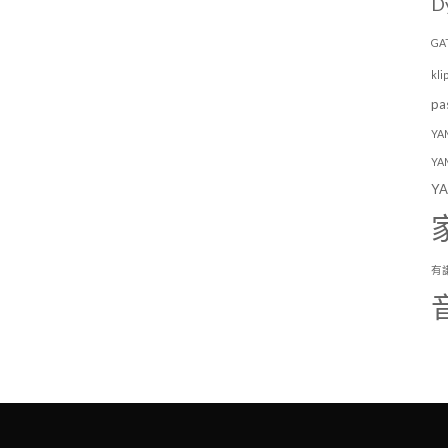
D
GA
kli
pa
YA
YA
YA
有