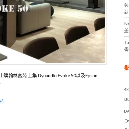
藝
對
N
差
Ta
香
熱
璞翰林富苑 上集 Dynaudio Evoke 50以及Epson
e
4K
Bu
苑
DA
D