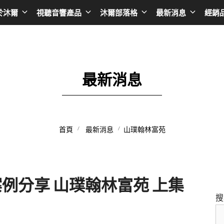
於沐爾
視聽音響產品
沐爾部落格
最新消息
經銷
擴大機
Asia
播放器
Taiwan
AV環繞擴大機
日本 SONY
黑膠唱盤
台灣 BENQ
最新消息
綜合擴大機
日本 EPSON
無線串流播放器
台灣AUDIOL
前級擴大機
日本 JVC
CD播放器
台灣Optom
首頁
最新消息
山璞翰林富苑
後級擴大機
日本 ONKYO
卡拉OK點歌機
台灣DA&T
卡拉OK擴大機
日本 Integra
台灣 DC Cab
韓國 LG
台灣音圓
 50 案例分享 山璞翰林富苑 上集
韓國 SAMSUNG
台灣金嗓
搜
香港 LUMIN
台灣金將