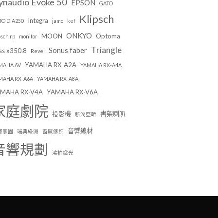
ynaudio Evoke 50
EPSON
GATO
Klipsch
Integra
TO DIA250
jamo
kef
ONKYO
MOON
Optoma
psch rp
monitor
Triangle
Sonus faber
ss x350.8
Revel
YAMAHA RX-A2A
MAHA AV
YAMAHA RX-A4A
MAHA RX-A6A
YAMAHA RX-A8A
MAHA RX-V4A
YAMAHA RX-V6A
家庭劇院
投影機
書架喇叭
新潤亞昕
音響線材
謙家園
瑞典綠洲
窗簾傢飾
音響規劃
鴻柏織光