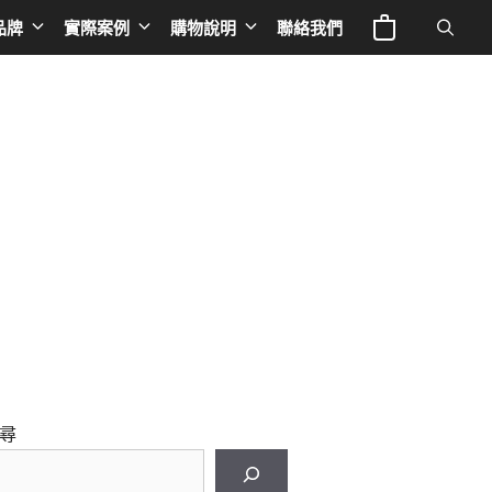
品牌
實際案例
購物說明
聯絡我們
電視與投影
Europe
專業線材
液晶電視
英國 NAD
音響器材架
IFE
投影機
荷蘭 Siltech
音響線材
a 奧圖碼
布幕
法國 TRIANGLE
影音線材
 谷津音響
德國 BURMESTER
影音周邊
le
德國 ELAC
德國OCTAVE
德國 THORENS
尋
德國 T+A