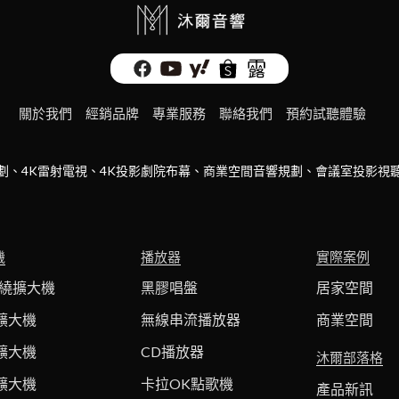
關於我們
經銷品牌
專業服務
聯絡我們
預約試聽體驗
劃、4K雷射電視、4K投影劇院布幕、商業空間音響規劃、會議室投影視
機
播放器
實際案例
環繞擴大機
黑膠唱盤
居家空間
擴大機
無線串流播放器
商業空間
擴大機
CD播放器
沐爾部落格
擴大機
卡拉OK點歌機
產品新訊