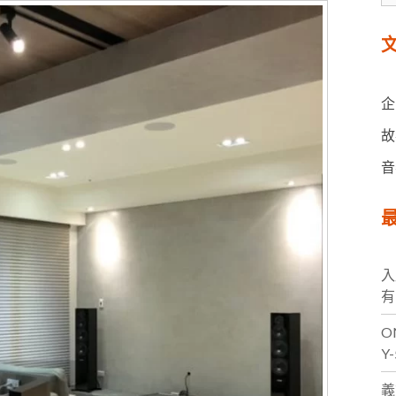
台灣VIVIFY
文
企
故
音
最
入
有
O
Y
義