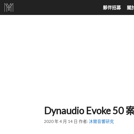
跳
夥伴招募
關
至
主
要
家庭劇院、耳機
North America
音響喇叭
North Europe
內
家庭劇院組合
美國 Audio Research
落地式喇叭
丹麥 DALI
容
SoundBar
美國 Jeff Rowland
書架喇叭
丹麥 Dynaudio
天空聲道
美國 Velodyne
吸頂式崁入喇叭
挪威 Hegel
AV環繞擴大機
美國 KLH Audio
中置喇叭
真無線藍芽耳機
美國 Cardas
超低音喇叭
有線耳機
美國 Elite Screens
主動式喇叭
Dynaudio Evoke
美國 Klipsch
環繞喇叭
2020 年 4 月 14 日
作者:
沐爾音響研究
美國 PASS LABS
壁掛喇叭