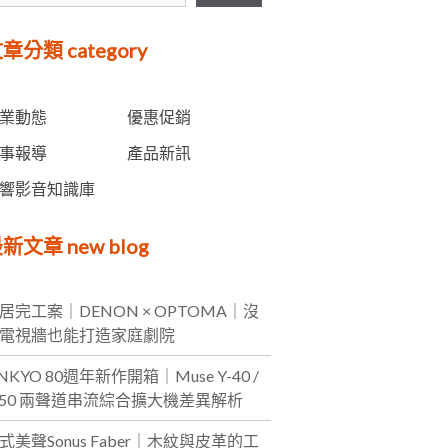
愛沙尼亞 Estelon
章分類 category
業動態
優惠促銷
事報導
產品新訊
響影音知識庫
新文章 new blog
居完工案｜DENON × OPTOMA｜沒
電視牆也能打造家庭劇院
NKYO 80週年新作開箱｜Muse Y-40 /
-50 兩聲道串流綜合擴大機差異解析
式美聲Sonus Faber｜木紋與皮革的工