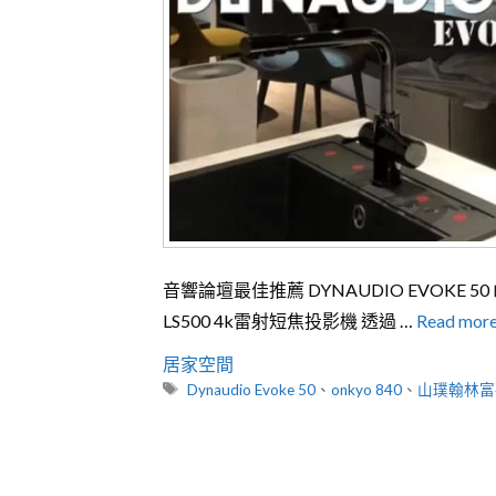
音響論壇最佳推薦 DYNAUDIO EVOKE 50 山
LS500 4k雷射短焦投影機 透過 …
Read mor
分
居家空間
類
標
Dynaudio Evoke 50
、
onkyo 840
、
山璞翰林富
籤