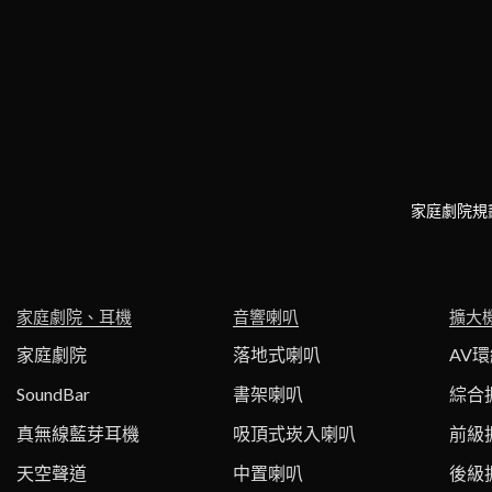
家庭劇院規
家庭劇院、耳機
音響喇叭
擴大
家庭劇院
落地式喇叭
AV
SoundBar
書架喇叭
綜合
真無線藍芽耳機
吸頂式崁入喇叭
前級
天空聲道
中置喇叭
後級