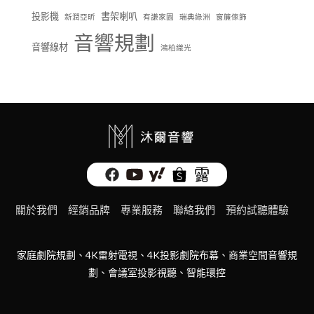
投影機
書架喇叭
新潤亞昕
有謙家園
瑞典綠洲
窗簾傢飾
音響規劃
音響線材
鴻柏織光
關於我們
經銷品牌
專業服務
聯絡我們
預約試聽體驗
家庭劇院規劃、4K雷射電視、4K投影劇院布幕、商業空間音響規
劃、會議室投影視聽、智能環控