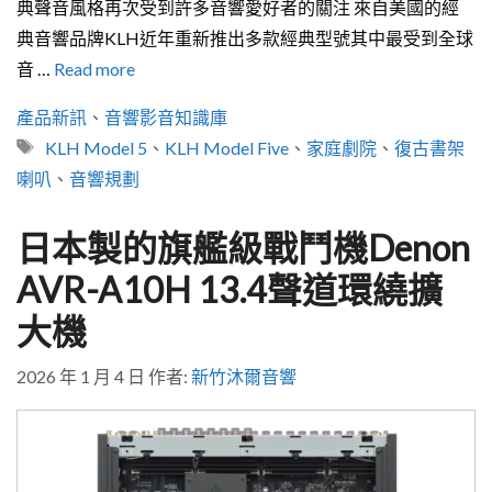
典聲音風格再次受到許多音響愛好者的關注 來自美國的經
典音響品牌KLH近年重新推出多款經典型號其中最受到全球
音 …
Read more
分
產品新訊
、
音響影音知識庫
類
標
KLH Model 5
、
KLH Model Five
、
家庭劇院
、
復古書架
籤
喇叭
、
音響規劃
日本製的旗艦級戰鬥機Denon
AVR-A10H 13.4聲道環繞擴
大機
2026 年 1 月 4 日
作者:
新竹沐爾音響