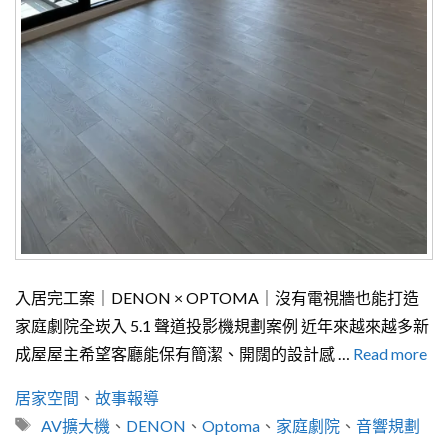
入居完工案｜DENON × OPTOMA｜沒有電視牆也能打造
家庭劇院全崁入 5.1 聲道投影機規劃案例 近年來越來越多新
成屋屋主希望客廳能保有簡潔、開闊的設計感 …
Read more
分
居家空間
、
故事報導
類
標
AV擴大機
、
DENON
、
Optoma
、
家庭劇院
、
音響規劃
籤