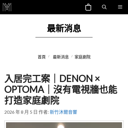
跳
Me
至
主
最新消息
要
內
容
首頁
最新消息
家庭劇院
入居完工案｜DENON ×
OPTOMA｜沒有電視牆也能
打造家庭劇院
2026 年 8 月 5 日
作者:
新竹沐爾音響