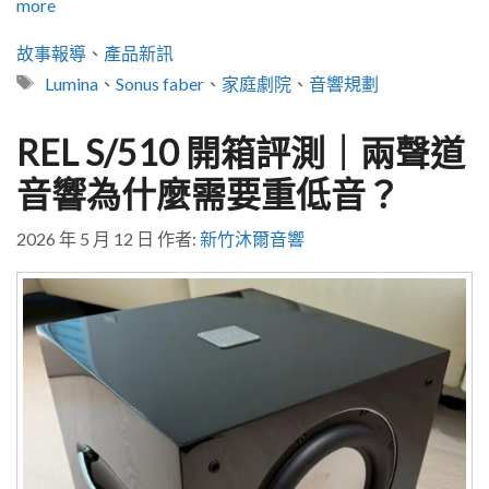
more
分
故事報導
、
產品新訊
類
標
Lumina
、
Sonus faber
、
家庭劇院
、
音響規劃
籤
REL S/510 開箱評測｜兩聲道
音響為什麼需要重低音？
2026 年 5 月 12 日
作者:
新竹沐爾音響