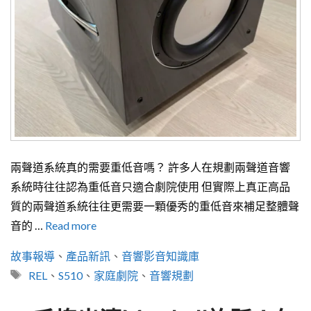
兩聲道系統真的需要重低音嗎？ 許多人在規劃兩聲道音響
系統時往往認為重低音只適合劇院使用 但實際上真正高品
質的兩聲道系統往往更需要一顆優秀的重低音來補足整體聲
音的 …
Read more
分
故事報導
、
產品新訊
、
音響影音知識庫
類
標
REL
、
S510
、
家庭劇院
、
音響規劃
籤