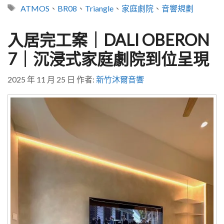
類
標
ATMOS
、
BR08
、
Triangle
、
家庭劇院
、
音響規劃
籤
入居完工案｜DALI OBERON
7｜沉浸式家庭劇院到位呈現
2025 年 11 月 25 日
作者:
新竹沐爾音響