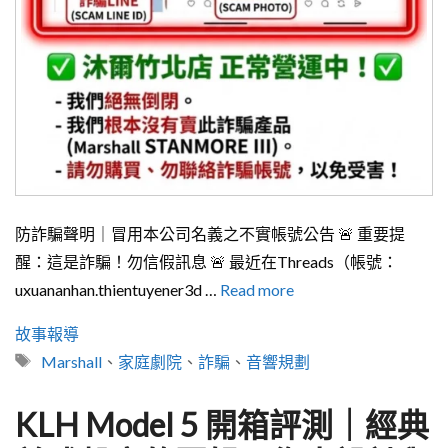
防詐騙聲明｜冒用本公司名義之不實帳號公告 🚨 重要提
醒：這是詐騙！勿信假訊息 🚨 最近在Threads（帳號：
uxuananhan.thientuyener3d …
Read more
分
故事報導
類
標
Marshall
、
家庭劇院
、
詐騙
、
音響規劃
籤
KLH Model 5 開箱評測｜經典