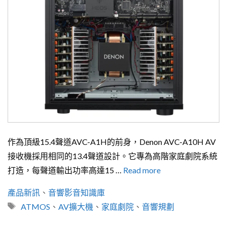
作為頂級15.4聲道AVC-A1H的前身，Denon AVC-A10H AV
接收機採用相同的13.4聲道設計。它專為高階家庭劇院系統
打造，每聲道輸出功率高達15 …
Read more
分
產品新訊
、
音響影音知識庫
類
標
ATMOS
、
AV擴大機
、
家庭劇院
、
音響規劃
籤