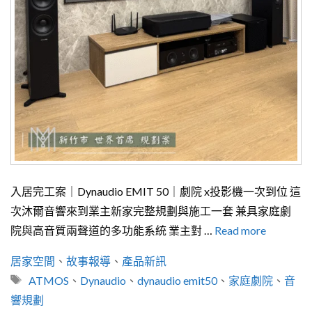
入居完工案｜Dynaudio EMIT 50｜劇院 x投影機一次到位 這
次沐爾音響來到業主新家完整規劃與施工一套 兼具家庭劇
院與高音質兩聲道的多功能系統 業主對 …
Read more
分
居家空間
、
故事報導
、
產品新訊
類
標
ATMOS
、
Dynaudio
、
dynaudio emit50
、
家庭劇院
、
音
籤
響規劃