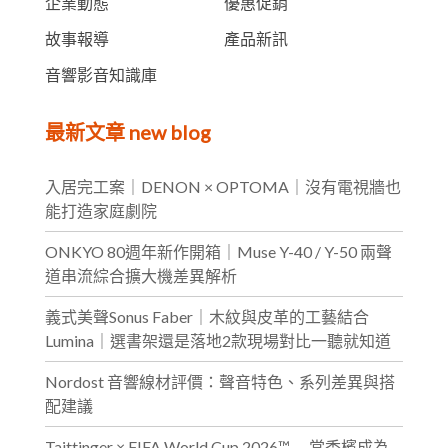
企業動態
優惠促銷
故事報導
產品新訊
音響影音知識庫
最新文章 new blog
入居完工案｜DENON × OPTOMA｜沒有電視牆也
能打造家庭劇院
ONKYO 80週年新作開箱｜Muse Y-40 / Y-50 兩聲
道串流綜合擴大機差異解析
義式美聲Sonus Faber｜木紋與皮革的工藝結合
Lumina｜選書架還是落地2款現場對比一聽就知道
Nordost 音響線材評價：聲音特色、系列差異與搭
配建議
Taittinger × FIFA World Cup 2026™ — 當香檳成為