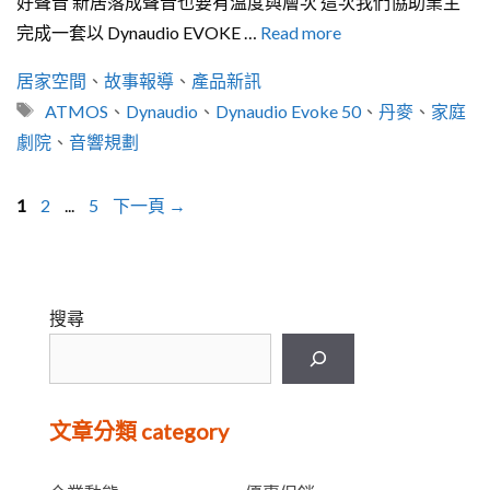
好聲音 新居落成聲音也要有溫度與層次 這次我們協助業主
完成一套以 Dynaudio EVOKE …
Read more
分
居家空間
、
故事報導
、
產品新訊
類
標
ATMOS
、
Dynaudio
、
Dynaudio Evoke 50
、
丹麥
、
家庭
籤
劇院
、
音響規劃
頁
頁
頁
1
2
...
5
下一頁
→
面
面
面
搜尋
文章分類 category