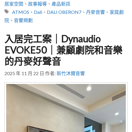
分
居家空間
、
故事報導
、
產品新訊
類
標
ATMOS
、
Dali
、
DALI OBERON7
、
丹麥音響
、
家庭劇
籤
院
、
音響規劃
入居完工案｜Dynaudio
EVOKE50｜兼顧劇院和音樂
的丹麥好聲音
2025 年 11 月 22 日
作者:
新竹沐爾音響