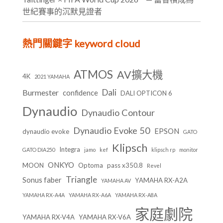
世紀賽事的沉默見證者
熱門關鍵字 keyword cloud
ATMOS
AV擴大機
4K
2021 YAMAHA
Dali
Burmester
confidence
DALI OPTICON 6
Dynaudio
Dynaudio Contour
Dynaudio Evoke 50
EPSON
dynaudio evoke
GATO
Klipsch
Integra
GATO DIA250
jamo
kef
klipsch rp
monitor
ONKYO
MOON
Optoma
pass x350.8
Revel
Triangle
Sonus faber
YAMAHA RX-A2A
YAMAHA AV
YAMAHA RX-A4A
YAMAHA RX-A6A
YAMAHA RX-A8A
家庭劇院
YAMAHA RX-V4A
YAMAHA RX-V6A