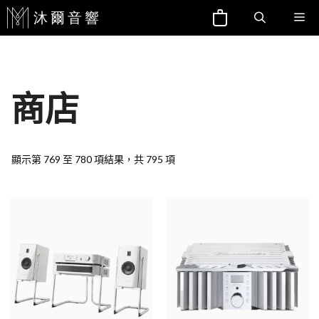
跳
Me
至
主
要
內
商店
容
顯示第 769 至 780 項結果，共 795 項