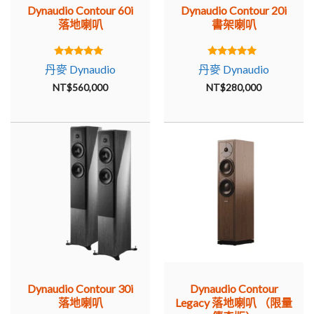
Dynaudio Contour 60i
Dynaudio Contour 20i
落地喇叭
書架喇叭
5.00
5.00
丹麥 Dynaudio
丹麥 Dynaudio
out of 5
out of 5
NT$
560,000
NT$
280,000
Dynaudio Contour 30i
Dynaudio Contour
落地喇叭
Legacy 落地喇叭 （限量