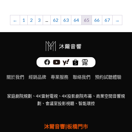
←
1
2
3
...
62
63
64
65
66
67
→
關於我們
經銷品牌
專業服務
聯絡我們
預約試聽體驗
家庭劇院規劃、4K雷射電視、4K投影劇院布幕、商業空間音響規
劃、會議室投影視聽、智能環控
沐爾音響|板橋門市