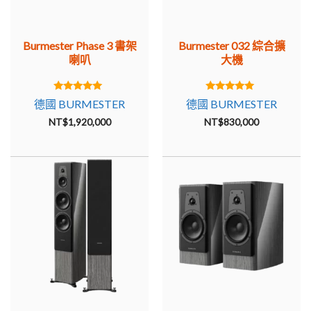
Burmester Phase 3 書架
Burmester 032 綜合擴
喇叭
大機
5.00
5.00
德國 BURMESTER
德國 BURMESTER
out of 5
out of 5
NT$
1,920,000
NT$
830,000