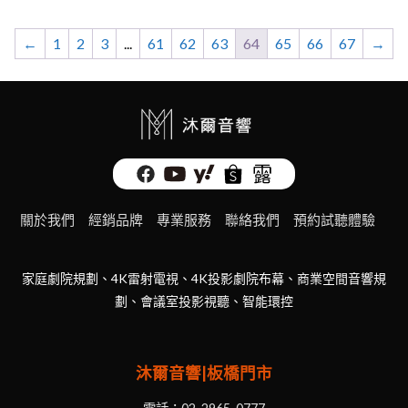
NT$85,000。
NT$80,700。
NT$225,000。
NT$
←
1
2
3
...
61
62
63
64
65
66
67
→
關於我們
經銷品牌
專業服務
聯絡我們
預約試聽體驗
家庭劇院規劃、4K雷射電視、4K投影劇院布幕、商業空間音響規
劃、會議室投影視聽、智能環控
沐爾音響|板橋門市