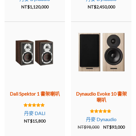
out of 5
out of 5
NT$
1,120,000
NT$
2,450,000
Dali Spektor 1 書架喇叭
Dynaudio Evoke 10 書架
喇叭
5.00
丹麥 DALI
out of 5
5.00
丹麥 Dynaudio
NT$
15,800
out of 5
原
目
NT$
98,000
NT$
93,000
始
前