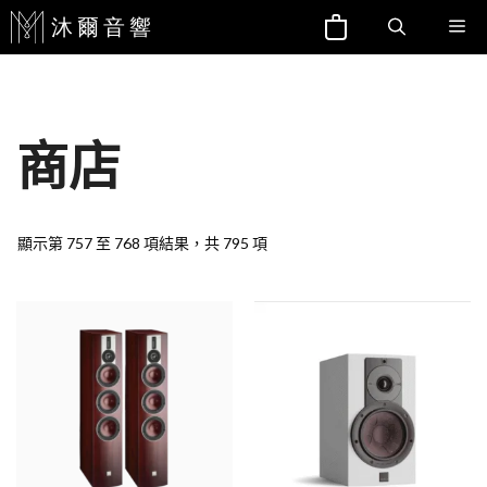
跳
Me
至
主
要
內
商店
容
顯示第 757 至 768 項結果，共 795 項