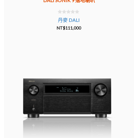
DALI SONIK 9 落地喇叭
0
丹麥 DALI
o
u
NT$
111,000
t
o
f
5