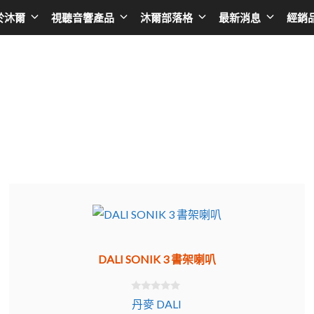
於沐爾
視聽音響產品
沐爾部落格
最新消息
經銷
擴大機
Asia
播放器
Taiwan
AV環繞擴大機
日本 SONY
黑膠唱盤
台灣 BENQ
綜合擴大機
日本 EPSON
無線串流播放器
台灣AUDIOL
前級擴大機
日本 JVC
CD播放器
台灣Optom
後級擴大機
日本 ONKYO
卡拉OK點歌機
台灣DA&T
卡拉OK擴大機
日本 Integra
台灣 DC Cab
韓國 LG
台灣音圓
DALI SONIK 3 書架喇叭
韓國 SAMSUNG
台灣金嗓
香港 LUMIN
台灣金將
0
丹麥 DALI
o