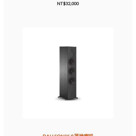
u
NT$
32,000
t
台灣VIVIFY
o
f
5