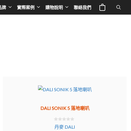
品牌
實際案例
購物說明
聯絡我們
電視與投影
Europe
專業線材
液晶電視
英國 NAD
音響器材架
IFE
投影機
荷蘭 Siltech
音響線材
a 奧圖碼
布幕
法國 TRIANGLE
影音線材
 谷津音響
德國 BURMESTER
影音周邊
le
德國 ELAC
德國OCTAVE
DALI SONIK 5 落地喇叭
德國 THORENS
德國 T+A
0
丹麥 DALI
o