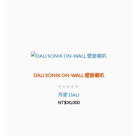
DALI SONIK ON-WALL 壁掛喇叭
0
丹麥 DALI
o
u
NT$
30,000
t
o
f
5