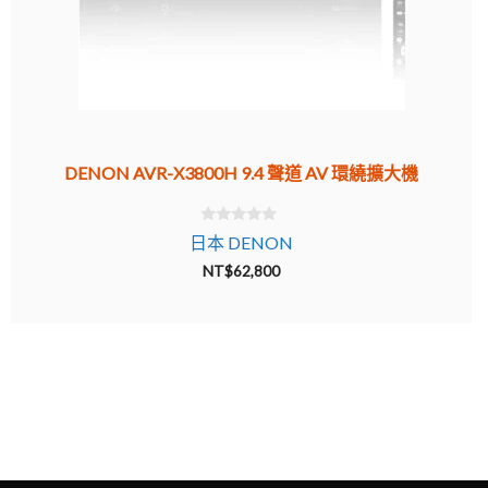
DENON AVR-X3800H 9.4 聲道 AV 環繞擴大機
0
日本 DENON
o
u
NT$
62,800
t
o
f
5