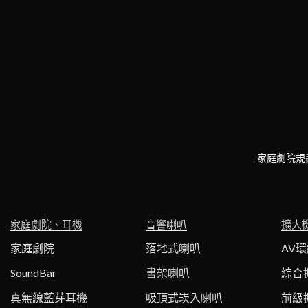
家庭劇院規
家庭劇院、耳機
音響喇叭
擴大
家庭劇院
落地式喇叭
AV
SoundBar
書架喇叭
綜合
真無線藍芽耳機
吸頂式崁入喇叭
前級