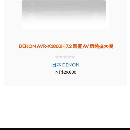
DENON AVR-X1800H 7.2 聲道 AV 環繞擴大機
0
日本 DENON
o
u
NT$
29,800
t
o
f
5