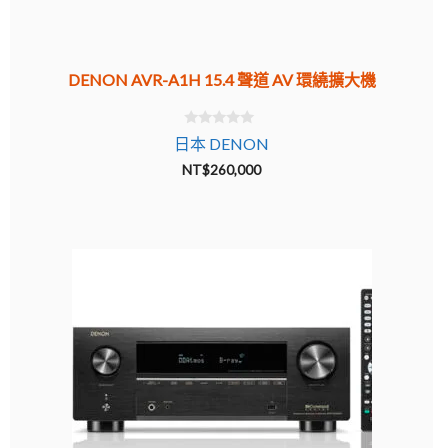
DENON AVR-A1H 15.4 聲道 AV 環繞擴大機
0
日本 DENON
o
u
NT$
260,000
t
o
f
5