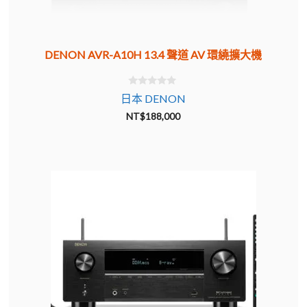
DENON AVR-A10H 13.4 聲道 AV 環繞擴大機
0
日本 DENON
o
u
NT$
188,000
t
o
f
5