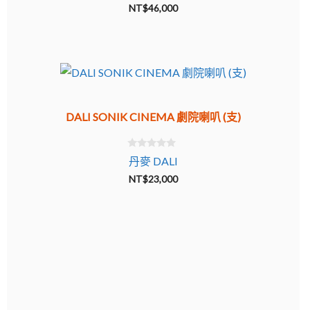
u
NT$
46,000
t
愛沙尼亞 Estelon
o
f
5
DALI SONIK CINEMA 劇院喇叭 (支)
0
丹麥 DALI
o
u
NT$
23,000
t
o
f
5