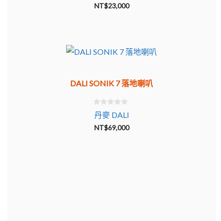
u
NT$
23,000
t
加拿大 MOON
藍芽喇叭
o
f
5
戶外喇叭
DALI SONIK 7 落地喇叭
0
丹麥 DALI
o
u
NT$
69,000
t
o
f
5