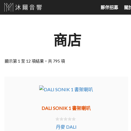
跳
夥伴招募
關
至
主
要
家庭劇院、耳機
North America
音響喇叭
North Europe
商店
內
家庭劇院組合
美國 Audio Research
落地式喇叭
丹麥 DALI
容
SoundBar
美國 Jeff Rowland
書架喇叭
丹麥 Dynaudio
顯示第 1 至 12 項結果，共 795 項
天空聲道
美國 Velodyne
吸頂式崁入喇叭
挪威 Hegel
AV環繞擴大機
美國 KLH Audio
中置喇叭
真無線藍芽耳機
美國 Cardas
超低音喇叭
有線耳機
美國 Elite Screens
主動式喇叭
DALI SONIK 1 書架喇叭
美國 Klipsch
環繞喇叭
美國 PASS LABS
壁掛喇叭
0
丹麥 DALI
o