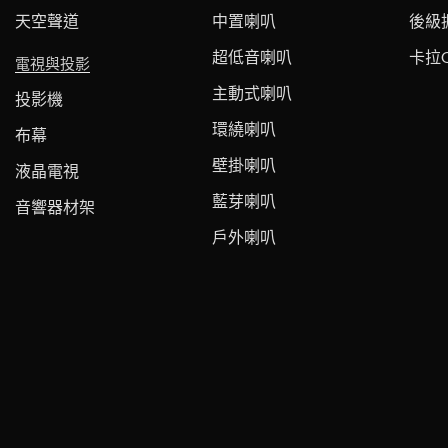
天空聲道
中置喇叭
後級
超低音喇叭
卡拉
電視與投影
主動式喇叭
投影機
環繞喇叭
布幕
壁掛喇叭
液晶電視
藍芽喇叭
音響器材架
戶外喇叭