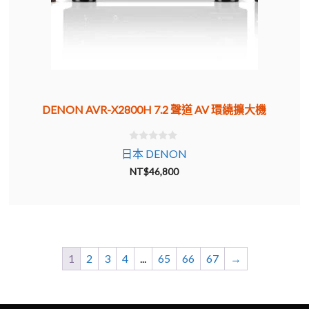
DENON AVR-X2800H 7.2 聲道 AV 環繞擴大機
0
日本 DENON
o
u
NT$
46,800
t
o
f
5
1
2
3
4
...
65
66
67
→