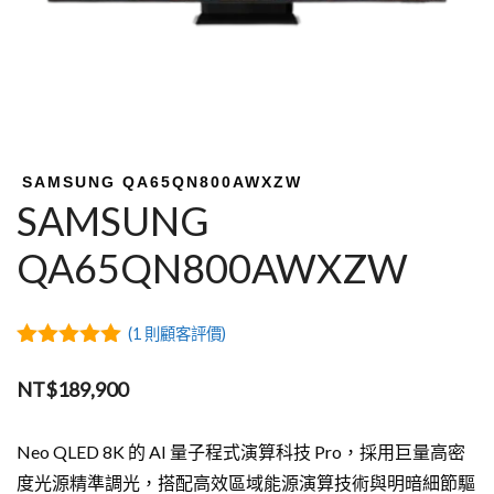
SAMSUNG QA65QN800AWXZW
SAMSUNG
QA65QN800AWXZW
(
1
則顧客評價)
5.00
out of
5
NT$
189,900
Neo QLED 8K 的 AI 量子程式演算科技 Pro，採用巨量高密
度光源精準調光，搭配高效區域能源演算技術與明暗細節驅