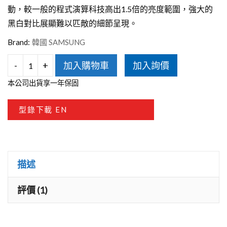
動，較一般的程式演算科技高出1.5倍的亮度範圍，強大的
黑白對比展顯難以匹敵的細節呈現。
Brand:
韓國 SAMSUNG
-
+
加入購物車
加入詢價
SAMSUNG
本公司出貨享一年保固
QA65QN800AWXZW
數
型錄下載 EN
量
描述
評價 (1)