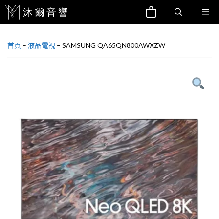
跳
Me
至
主
首頁
–
液晶電視
–
SAMSUNG QA65QN800AWXZW
要
內
容