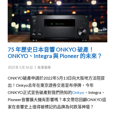
75 年歷史日本音響 ONKYO 破產！
ONKYO、Integra 與 Pioneer 的未來？
2022 年 5 月 16 日
|
故事報導
ONKYO破產申請於2022年5月13日向大阪地方法院提
出！Onkyo去年在東京證券交易宣布停牌，今年
ONKYO正式宣告破產對我們熟知的
Onkyo
、Integra、
Pioneer音響擴大機有影響嗎？本文帶您回顧ONKYO這
家在音響史上值得被標記的品牌為何跌落神壇？