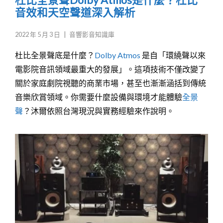
音效和天空聲道深入解析
2022 年 5 月 3 日
|
音響影音知識庫
杜比全景聲底是什麼？
Dolby Atmos
是自「環繞聲以來
電影院音訊領域最重大的發展」。這項技術不僅改變了
關於家庭劇院視聽的商業市場，甚至也漸漸涵括到傳統
音樂欣賞領域。你需要什麼設備與環境才能體驗
全景
聲
？沐爾依照台灣現況與實務經驗來作說明。