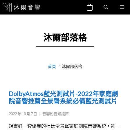
跳
Me
至
主
要
沐爾部落格
內
容
首頁
沐爾部落格
DolbyAtmos藍光測試片-2022年家庭劇
院音響推薦全景聲系統必備藍光測試片
2022 年 10 月 7 日
|
音響影音知識庫
規畫好一套優異的杜比全景聲家庭劇院音響系統，卻一