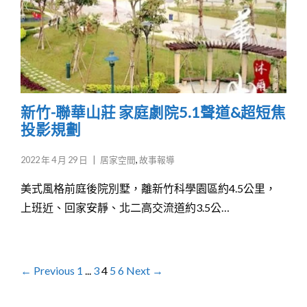
新竹-聯華山莊 家庭劇院5.1聲道&超短焦
投影規劃
2022 年 4 月 29 日
|
居家空間
,
故事報導
美式風格前庭後院別墅，離新竹科學園區約4.5公里，
上班近、回家安靜、北二高交流道約3.5公…
← Previous
1
...
3
4
5
6
Next →