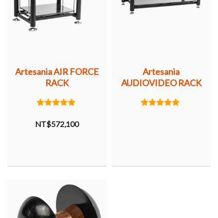
Artesania AIR FORCE
Artesania
RACK
AUDIOVIDEO RACK
5.00
5.00
out of 5
out of 5
NT$
572,100