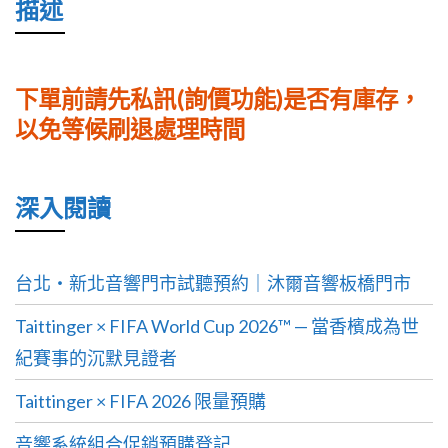
描述
下單前請先私訊(詢價功能)是否有庫存，
以免等候刷退處理時間
深入閱讀
台北・新北音響門市試聽預約｜沐爾音響板橋門市
Taittinger × FIFA World Cup 2026™ — 當香檳成為世
紀賽事的沉默見證者
Taittinger × FIFA 2026 限量預購
音響系統組合促銷預購登記