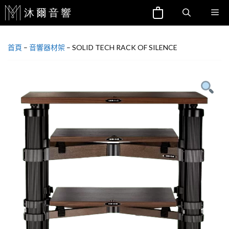
跳
Me
至
主
首頁
–
音響器材架
–
SOLID TECH RACK OF SILENCE
要
內
容