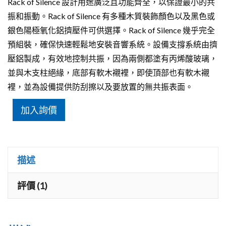
Rack of Silence 設計用途廣泛且功能齊全，以保證最小的共
振和振動。Rack of Silence 有多種木質裝飾顏色以及黑色或
銀色陽極氧化鋁擠壓件可供選擇。Rack of Silence 幾乎完全
預組裝，確保快速輕鬆地安裝音響系統。設備支撐系統由擠
壓鋁製成，有效地控制共振，因為兩側都塗有丙烯酸玻璃，
並與木支柱絕緣，底部有軟木襯裡，即使頂部也有軟木襯
裡，並為設備提供防刮擦以及要放置的無共振表面。
加入詢價
描述
評價 (1)