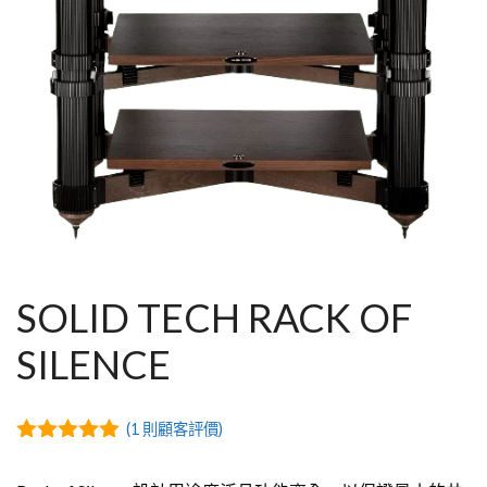
SOLID TECH RACK OF
SILENCE
(
1
則顧客評價)
5.00
out of
5