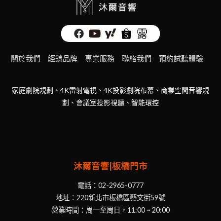
關於我們
經銷品牌
專業服務
聯絡我們
預約試聽體驗
家庭劇院規劃、4K雷射電視、4K投影劇院布幕、商業空間音響規
劃、會議室投影視聽、智能環控
沐爾音響|板橋門市
電話：
02-2965-0777
地址：
220新北市板橋區藝文街59號
營業時間：周一至周日，11:00 ~ 20:00
沐爾音響|桃園門市
電話：
03-332-9100
地址：
330桃園市桃園區中山路507巷12號