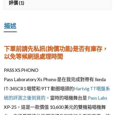
機
評價 (1)
數
量
描述
下單前請先私訊(詢價功能)是否有庫存，
以免等候刷退處理時間
PASS XS PHONO
Pass Laboratory Xs Phono 是在我完成對帶有 Ikeda
IT-345CR1 唱臂和 9TT 動圈唱頭的
Hartvig TT唱盤系
統的評測之後到貨的。
當時的唱機舞台是
Pass Labs
XP-25，這是一款價值 10,600 美元的雙機箱唱機舞