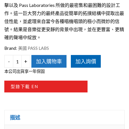
擊以及 Pass Laboratories 所做的最密集和最困難的設計工
作。這一巨大努力的最終產品從簡單的拓撲結構中提取出最
佳性能，並處理來自當今各種唱機唱頭的極小而微妙的信
號。結果是音樂從更安靜的背景中出現，並在更豐富、更精
確的聲場中綻放。
Brand:
美國 PASS LABS
-
+
加入購物車
加入詢價
PASS
本公司出貨享一年保固
XS
PHONO
型錄下載 EN
前
級
擴
描述
大