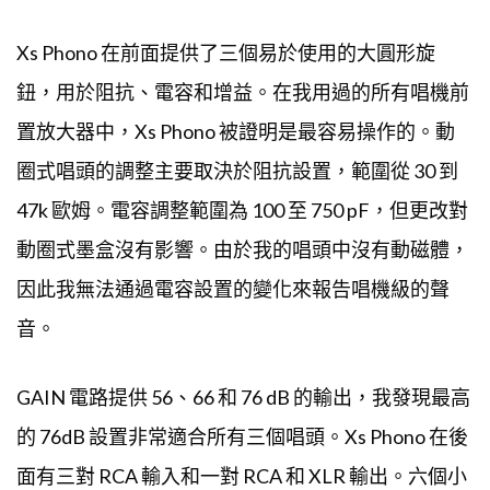
置放大器中，Xs Phono 被證明是最容易操作的。動
圈式唱頭的調整主要取決於阻抗設置，範圍從 30 到
47k 歐姆。電容調整範圍為 100 至 750 pF，但更改對
動圈式墨盒沒有影響。由於我的唱頭中沒有動磁體，
因此我無法通過電容設置的變化來報告唱機級的聲
音。
GAIN 電路提供 56、66 和 76 dB 的輸出，我發現最高
的 76dB 設置非常適合所有三個唱頭。Xs Phono 在後
面有三對 RCA 輸入和一對 RCA 和 XLR 輸出。六個小
按鈕排列在前機箱的右側，控制輸入 1、2、3，然後
是保存、高通濾波器和靜音。高通濾波器截止低於
20 Hz 的信號。很多時候，高通和低通濾波器的功能