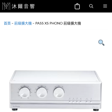
跳
Me
至
主
首頁
–
前級擴大機
–
PASS XS PHONO 前級擴大機
要
內
容