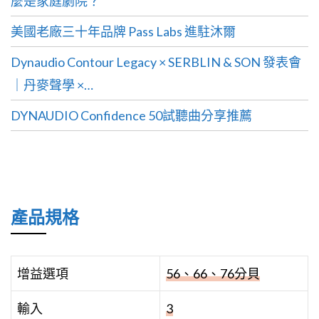
｜丹麥聲學 ×…
DYNAUDIO Confidence 50試聽曲分享推薦
產品規格
增益選項
56、66、76分貝
輸入
3
美國唱片工業協會的回
正/負 .1 dB 20-20 KHz
應
能量消耗
55 瓦