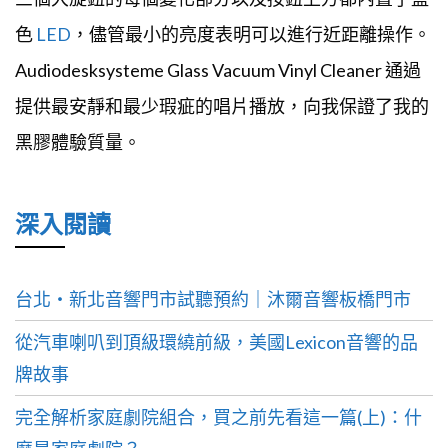
黑膠體驗質量。
深入閱讀
台北・新北音響門市試聽預約｜沐爾音響板橋門市
從汽車喇叭到頂級環繞前級，美國Lexicon音響的品
牌故事
完全解析家庭劇院組合，買之前先看這一篇(上)：什
麼是家庭劇院？
美國老廠三十年品牌 Pass Labs 進駐沐爾
Dynaudio Contour Legacy × SERBLIN & SON 發表會