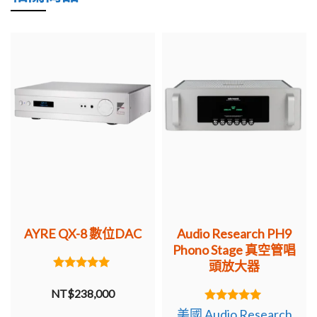
AYRE QX-8 數位DAC
Audio Research PH9
Phono Stage 真空管唱
頭放大器
5.00
out of 5
NT$
238,000
5.00
美國 Audio Research
out of 5
NT$
335,000
Audio Research PH9 Phono Stage
細膩豐富的美聲原音