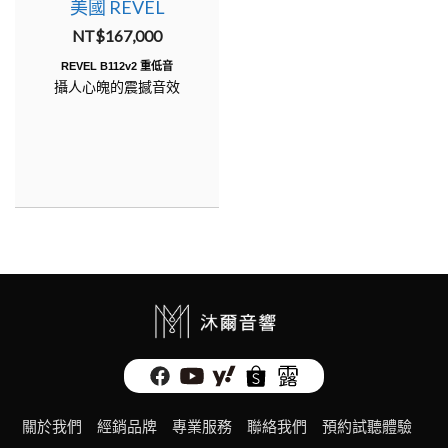
5.00
美國 REVEL
out of 5
NT$
167,000
REVEL B112v2 重低音
攝人心魄的震撼音效
關於我們
經銷品牌
專業服務
聯絡我們
預約試聽體驗