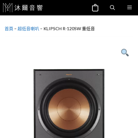
跳
Me
至
主
首頁
–
超低音喇叭
–
KLIPSCH R-120SW 重低音
要
內
容