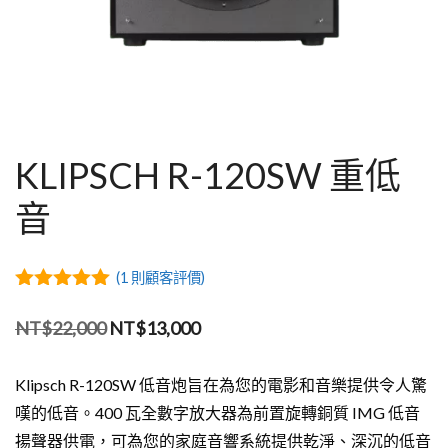
KLIPSCH R-120SW 重低
音
(
1
則顧客評價)
5.00
out of
5
原
目
NT$
22,000
NT$
13,000
始
前
Klipsch R-120SW 低音炮旨在為您的電影和音樂提供令人驚
價
價
嘆的低音。400 瓦全數字放大器為前置旋轉銅質 IMG 低音
格：
格：
揚聲器供電，可為您的家庭音響系統提供乾淨、深沉的低音