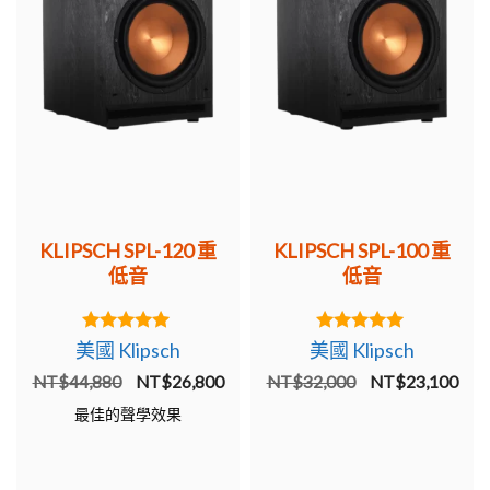
KLIPSCH SPL-120 重
KLIPSCH SPL-100 重
低音
低音
5.00
5.00
美國 Klipsch
美國 Klipsch
out of 5
out of 5
原
目
原
目
NT$
44,880
NT$
26,800
NT$
32,000
NT$
23,100
始
前
始
前
最佳的聲學效果
價
價
價
價
格：
格：
格：
格：