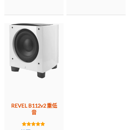
NT$44,880。
NT$26,800。
NT$32,000。
NT$
REVEL B112v2 重低
音