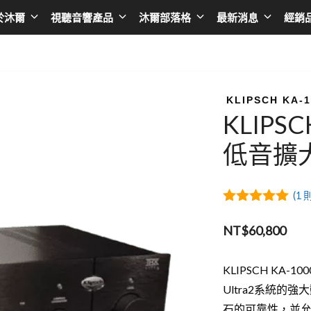
於沐爾
視聽音響產品
沐爾部落格
最新消息
經銷
擴大機
Asia
播放器
Taiwan
AV環繞擴大機
日本 SONY
黑膠唱盤
台灣 BENQ
KLIPSCH KA-
KLIPSC
綜合擴大機
日本 EPSON
無線串流播放器
台灣AUDIOL
低音擴
前級擴大機
日本 JVC
CD播放器
台灣Optom
後級擴大機
日本 ONKYO
卡拉OK點歌機
台灣DA&T
(
1
則
卡拉OK擴大機
日本 Integra
台灣 DC Cab
5.00
out of
5
NT$
60,800
韓國 LG
台灣音圓
韓國 SAMSUNG
台灣金嗓
KLIPSCH KA-1
Ultra2系統
香港 LUMIN
台灣金將
石的可靠性，並