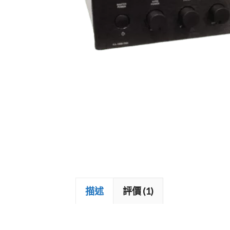
加拿大 MOON
藍芽喇叭
戶外喇叭
描述
評價 (1)