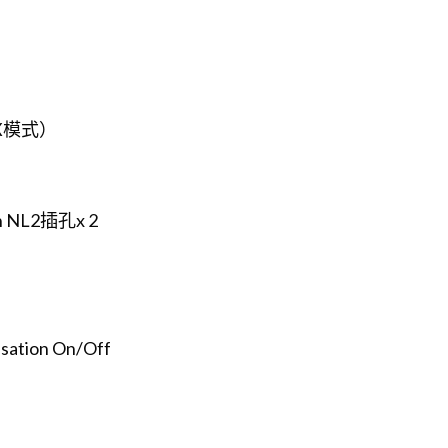
HX模式）
NL2插孔x 2
tion On/Off