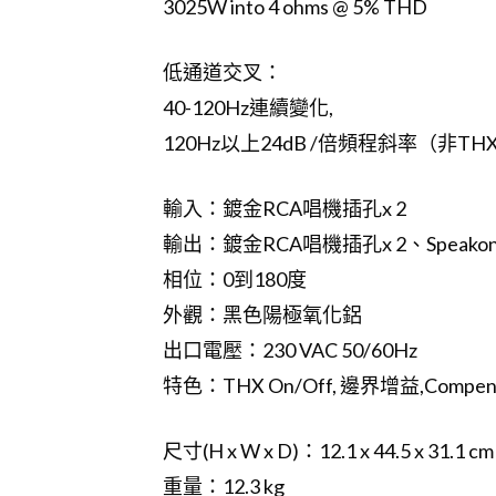
3025W into 4 ohms @ 5% THD
低通道交叉：
40-120Hz連續變化,
120Hz以上24dB /倍頻程斜率（非T
輸入：鍍金RCA唱機插孔x 2
輸出：鍍金RCA唱機插孔x 2、Speakon 
相位：0到180度
外觀：黑色陽極氧化鋁
出口電壓：230 VAC 50/60Hz
特色：THX On/Off, 邊界增益,Compensa
尺寸(H x W x D)：12.1 x 44.5 x 31.1 cm
重量：12.3 kg