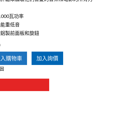
愛沙尼亞 Estelon
000瓦功率
性能重低音
工鋁製前面板和旋鈕
h
加入購物車
加入詢價
固