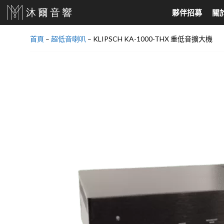
跳
夥伴招募
關
至
主
首頁
–
超低音喇叭
–
KLIPSCH KA-1000-THX 重低音擴大機
要
家庭劇院、耳機
North America
音響喇叭
North Europe
內
家庭劇院組合
美國 Audio Research
落地式喇叭
丹麥 DALI
容
SoundBar
美國 Jeff Rowland
書架喇叭
丹麥 Dynaudio
天空聲道
美國 Velodyne
吸頂式崁入喇叭
挪威 Hegel
AV環繞擴大機
美國 KLH Audio
中置喇叭
真無線藍芽耳機
美國 Cardas
超低音喇叭
有線耳機
美國 Elite Screens
主動式喇叭
美國 Klipsch
環繞喇叭
美國 PASS LABS
壁掛喇叭