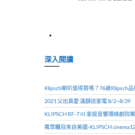
深入閱讀
Klipsch喇叭值得買嗎？76歲Klips
2021 父出真愛 滿額送家電 8/2~8/29
KLIPSCH RF-7 III 家庭音響環繞劇
萬眾矚目來自美國-KLIPSCH cinema1200