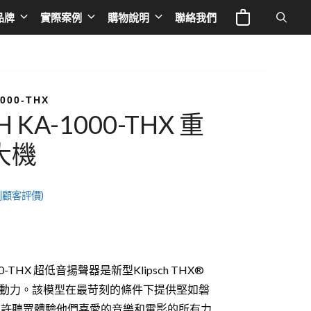
1000-
品牌
實際案例
購物說明
聯絡我們
THX
重
低
電視與投影
Europe
專業線材
音
液晶電視
英國 NAD
音響器材架
擴
1000-THX
H KA-1000-THX 重
大
IFE
投影機
荷蘭 Siltech
音響線材
機
大機
數
a 奧圖碼
布幕
法國 TRIANGLE
影音線材
量
 谷津音響
德國 BURMESTER
影音周邊
顧客評價)
le
德國 ELAC
德國OCTAVE
德國 THORENS
000-THX 超低音揚聲器是新型Klipsch THX®
的強大動力。該模型在最苛刻的條件下提供堅如磐
德國 T+A
允許聽眾體驗他們喜愛的音樂和電影的所有力