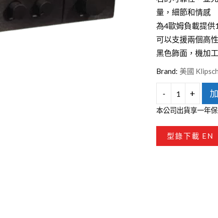
台灣VIVIFY
量，細節和情感
為4歐姆負載提供1
可以支援兩個高
黑色飾面，機加
Brand:
美國 Klipsc
-
+
KLIPSCH
本公司出貨享一年保
KA-
1000-
型錄下載 EN
THX
重
低
音
擴