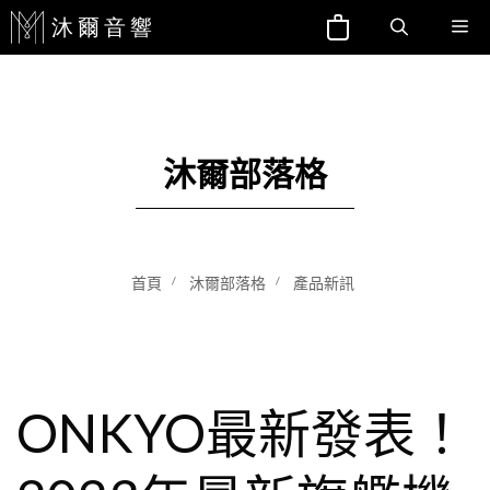
跳
Me
至
主
要
內
沐爾部落格
容
首頁
沐爾部落格
產品新訊
ONKYO最新發表！