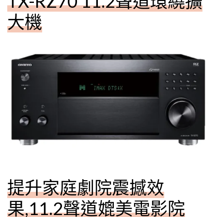
TX-RZ70 11.2聲道環繞擴
大機
提升家庭劇院震撼效
果,11.2聲道媲美電影院