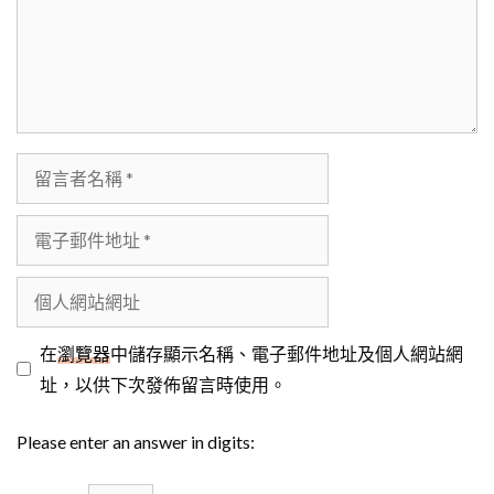
留
言
者
電
名
子
稱
郵
個
件
人
地
網
在
瀏覽器
中儲存顯示名稱、電子郵件地址及個人網站網
址
站
址，以供下次發佈留言時使用。
網
Please enter an answer in digits:
址