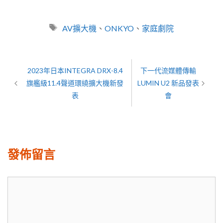
標
AV擴大機
、
ONKYO
、
家庭劇院
籤
2023年日本INTEGRA DRX-8.4
下一代流媒體傳輸
旗艦級11.4聲道環繞擴大機新發
LUMIN U2 新品發表
表
會
發佈留言
留
言