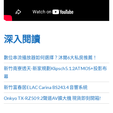
深入閱讀
數位串流播放器如何選擇？沐爾6大私房推薦！
新竹南寮透天-新家規劃Klipsch5.1.2ATMOS+投影布
幕
新竹富春居ELAC Carina BS243.4 音響系統
Onkyo TX-RZ50 9.2聲道AV擴大機 現貨即刻開箱!