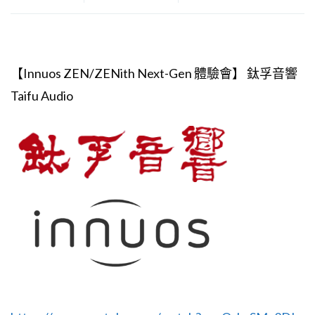
【Innuos ZEN/ZENith Next-Gen 體驗會】 鈦孚音響
Taifu Audio