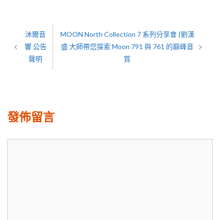
沐爾音
MOON North Collection 7 系列分享會 |劉漢
響 公告
盛 大師帶您探索 Moon 791 與 761 的巔峰音
聲明
質
發佈留言
留
言