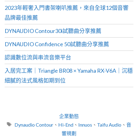
2023年輕奢入門書架喇叭推薦，來自全球12個音響
品牌最佳推薦
DYNAUDIO Contour30i試聽曲分享推薦
DYNAUDIO Confidence 50試聽曲分享推薦
認識數位流與串流音樂平台
入居完工案｜Triangle BR08 × Yamaha RX-V6A｜沉穩
細膩的法式風格如期到位
分
企業動態
類
標
Dynaudio Contour
、
Hi-End
、
Innuos
、
Taifu Audio
、
音
籤
響規劃