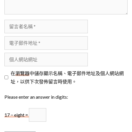
留
言
者
電
名
子
稱
郵
個
件
人
地
網
在
瀏覽器
中儲存顯示名稱、電子郵件地址及個人網站網
址
站
址，以供下次發佈留言時使用。
網
Please enter an answer in digits:
址
17 − eight =