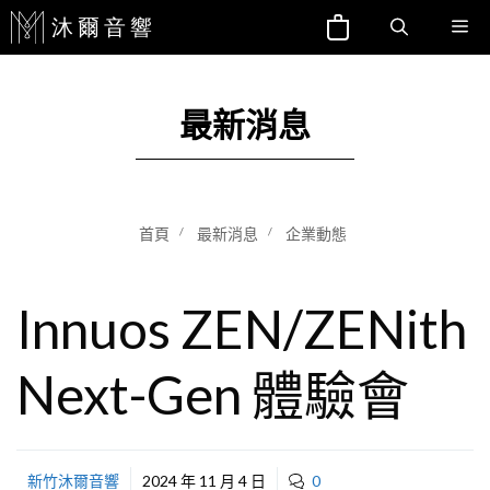
跳
Me
至
主
要
最新消息
內
容
首頁
最新消息
企業動態
Innuos ZEN/ZENith
Next-Gen 體驗會
新竹沐爾音響
2024 年 11 月 4 日
0