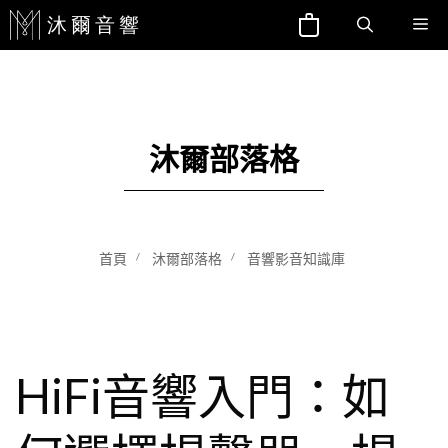
跳
Me
至
主
要
內
沐爾部落格
容
首頁
沐爾部落格
音響影音知識庫
HiFi音響入門：如