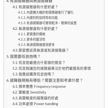
有源揚聲器與無源揚聲器
有源揚聲器有什麼好處？
內建擴大機針對揚聲器進行了優化
內建的附加特性和功能
有源揚聲器可實現乾淨、簡單的設置
無源揚聲器有什麼好處？
更實惠的價格
更多的靈活性
無源揚聲器選項更多
那麼應該買無源或有源揚聲器？
我需要低音炮嗎？
低音炮最適合什麼樣的聲音？
低音炮讓您的揚聲器專注於他們最擅長的事情
我應該購買低音炮嗎？
揚聲器規格有哪些？需要注意和考慮什麼？
頻率響應 Frequency response
靈敏度 Sensitivity
高靈敏度的揚聲器的好處
功率處理 Power handling