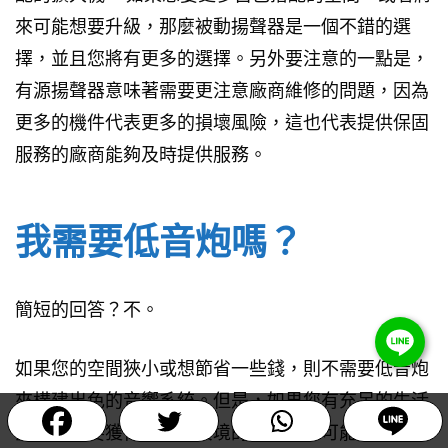
來可能想要升級，那麼被動揚聲器是一個不錯的選
擇，並且您將有更多的選擇。另外要注意的一點是，
有源揚聲器意味著需要更注意廠商維修的問題，因為
更多的機件代表更多的損壞風險，這也代表提供保固
服務的廠商能夠及時提供服務。
我需要低音炮嗎？
簡短的回答？不。
如果您的空間狹小或想節省一些錢，則不需要低音炮
Item added to cart.
來構建出色的音響系統。但是，如果您有充足的生活
Checkout
0 items -
NT$
0
空間或想要獲得最身臨其境的體驗，您可能需要添加