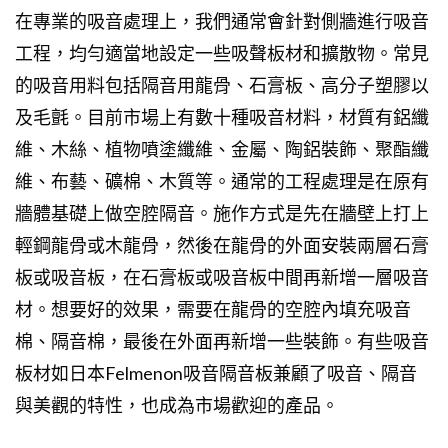
在專業的吸音處理上，我們通常會針對側牆進行吸音
工程，均勻適當地設定一些吸聲板材和擴散物。常見
的吸音用料包括隔音用龍骨、石膏板、高分子塑膠以
及毛氈。目前市場上有數十種吸音材料，材質有鋁纖
維、木絲、植物噴塗纖維、金屬、陶鋁裝飾、聚酯纖
維、布藝、礦棉、木質等。通常的工程處理是在原有
牆體基礎上做空腔隔音。施作方式是先在牆壁上打上
輕鋼龍骨或木龍骨，然後在龍骨的外面安裝兩層石膏
板或吸音板，在石膏板或吸音板中間再新增一層吸音
材。想要好的效果，需要在龍骨的空腔內填充吸音
棉、隔音棉，最後在外面再新增一些裝飾。有些吸音
板材如日本Felmenon吸音隔音板兼顧了吸音、隔音
與美觀的特性，也成為市場歡迎的產品。