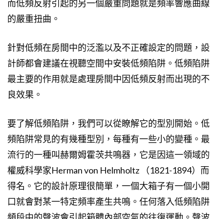
而低頻反射引起的另一個嚴重問題就是頻率響應曲線
的嚴重扭曲。
針對低頻在房間中的泛濫以及不正確設定的問題，設
計師都會建議在視聽空間中安裝低頻陷阱。低頻陷阱
最主要的作用就是處理房間中因低頻反射而出現的不
良效果。
要了解低頻陷阱，我們可以從瞭解它的型別開始。低
頻陷阱常見的有幾種型別，每種有一些小的變種。最
流行的一種叫赫爾姆霍茨共鳴器，它是因這一領域的
權威科學家Herman von Helmholtz （1821-1894）而
得名。它的設計原理很簡單，一個大箱子有一個小開
口就會對某一特定頻率產生共鳴。任何落入低頻陷阱
頻段中的聲波會引起箱體內部空氣的往復運動。聲波