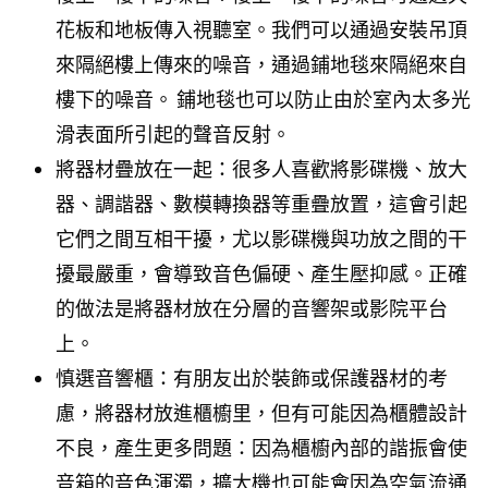
花板和地板傳入視聽室。我們可以通過安裝吊頂
來隔絕樓上傳來的噪音，通過鋪地毯來隔絕來自
樓下的噪音。 鋪地毯也可以防止由於室內太多光
滑表面所引起的聲音反射。
將器材疊放在一起：很多人喜歡將影碟機、放大
器、調諧器、數模轉換器等重疊放置，這會引起
它們之間互相干擾，尤以影碟機與功放之間的干
擾最嚴重，會導致音色偏硬、產生壓抑感。正確
的做法是將器材放在分層的音響架或影院平台
上。
慎選音響櫃：有朋友出於裝飾或保護器材的考
慮，將器材放進櫃櫥里，但有可能因為櫃體設計
不良，產生更多問題：因為櫃櫥內部的諧振會使
音箱的音色渾濁，擴大機也可能會因為空氣流通