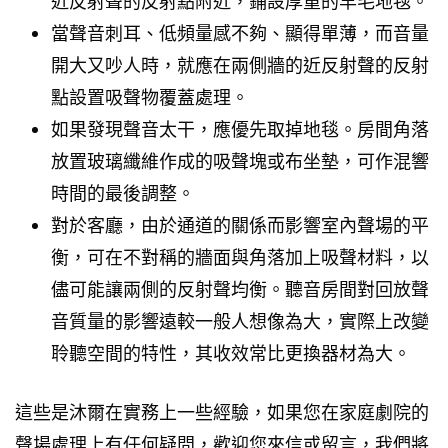
近反射聲的反射點附近，鋪設厚重的羊毛地毯。
當聲音刺耳、低頻量感不夠、顯得單薄，而音量
開大又吵人時，就應在兩側牆的近反射聲的反射
點設置吸聲物覆蓋處理。
如果發現聲音太干，應優先取掉地毯。房間角落
放置玻璃纖維作成的吸聲塊或布坐墊，可作混響
時間的最後調整。
對於客廳，由於通道的關係而影響室內聲場的平
衡，可在不對稱的牆面與角落加上吸聲材料，以
儘可能讓兩側的反射聲均衡。聽音房間對回放聲
音質量的影響遠較一般人想像為大，實際上改變
聆聽空間的特性，其收效常比更換器材為大。
這些是沐爾在實務上一些經驗，如果您在家庭劇院的
聲場處理上有任何疑問，歡迎您來信或留言，我們將