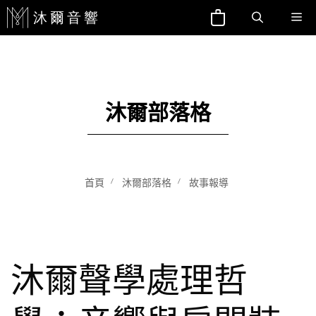
跳
Me
至
主
要
內
沐爾部落格
容
首頁
沐爾部落格
故事報導
沐爾聲學處理哲