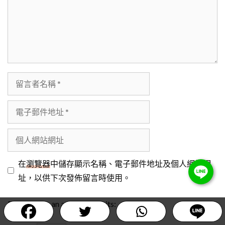
留
言
者
電
名
子
稱
郵
個
件
人
地
網
在
瀏覽器
中儲存顯示名稱、電子郵件地址及個人網站網
址
站
址，以供下次發佈留言時使用。
網
Item added to cart.
Please enter an answer in digits:
Checkout
址
0 items -
NT$
0