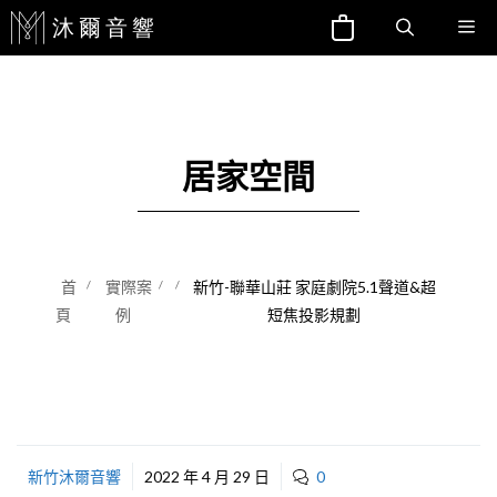
跳
Me
至
主
要
內
居家空間
容
首
實際案
新竹-聯華山莊 家庭劇院5.1聲道&超
頁
例
短焦投影規劃
新竹沐爾音響
2022 年 4 月 29 日
0