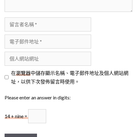
留
言
者
電
名
子
稱
郵
個
件
人
地
網
在
瀏覽器
中儲存顯示名稱、電子郵件地址及個人網站網
址
站
址，以供下次發佈留言時使用。
網
Please enter an answer in digits:
址
14 + nine =