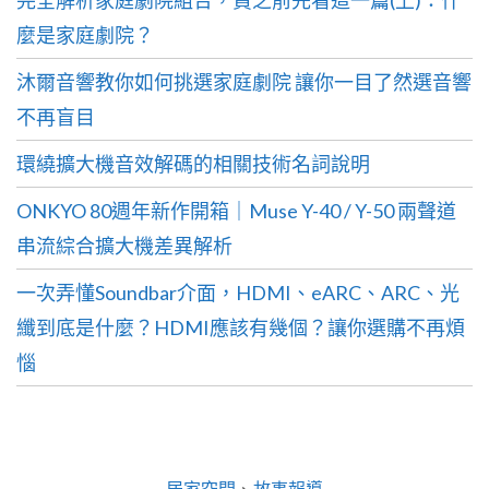
麼是家庭劇院？
沐爾音響教你如何挑選家庭劇院 讓你一目了然選音響
不再盲目
環繞擴大機音效解碼的相關技術名詞說明
ONKYO 80週年新作開箱｜Muse Y-40 / Y-50 兩聲道
串流綜合擴大機差異解析
一次弄懂Soundbar介面，HDMI、eARC、ARC、光
纖到底是什麼？HDMI應該有幾個？讓你選購不再煩
惱
分
居家空間
、
故事報導