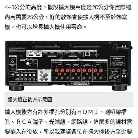
4~5公分的高度。假設擴大機高度是20公分你實際櫃
內高需要25公分，好的散熱會使擴大機不至於熱當
機，也可以增長擴大機使用壽命。
擴大機正後方示意圖
擴大機後方有許多插孔分別有ＨＤＭＩ、喇叭線插
孔、ＲＣＡ端子、光纖線、網路線。這麼多的線材需
要插入在後放，所以我建議各位在擴大機後方至少要