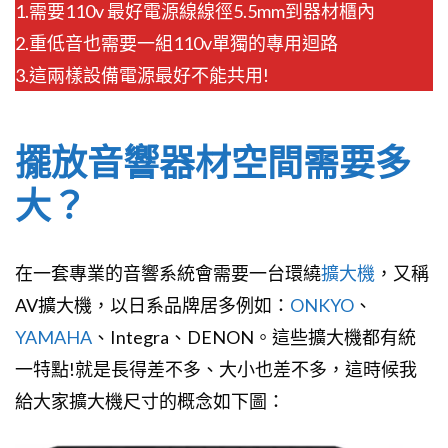
1.需要110v 最好電源線線徑5.5mm到器材櫃內
2.重低音也需要一組110v單獨的專用迴路
3.這兩樣設備電源最好不能共用!
擺放音響器材空間需要多
大？
在一套專業的音響系統會需要一台環繞
擴大機
，又稱
AV擴大機，以日系品牌居多例如：
ONKYO
、
YAMAHA
、Integra、DENON。這些擴大機都有統
一特點!就是長得差不多、大小也差不多，這時候我
給大家擴大機尺寸的概念如下圖：