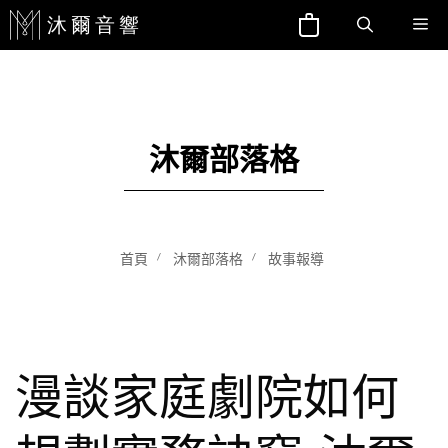
跳
Me
至
主
要
內
沐爾部落格
容
首頁
沐爾部落格
故事報導
漫談家庭劇院如何