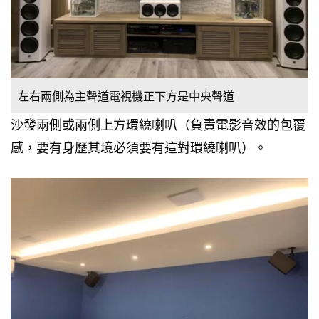
左右兩側為主聲道電視機正下方是中央聲道
沙發兩側或兩側上方環繞喇叭（負責電影音效的包覆
感，要有身歷其境必須要有這對環繞喇叭）。