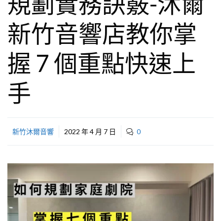
規劃實務訣竅-沐爾
新竹音響店教你掌
握 7 個重點快速上
手
新竹沐爾音響
2022 年 4 月 7 日
0