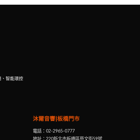
聽、智能環控
沐爾音響|板橋門市
電話：
02-2965-0777
地址：
220新北市板橋區藝文街59號