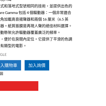
愛沙尼亞 Estelon
架式和落地式型號相同的技術，並提供出色的
ture Gamma 包括 4 個驅動器：一個非常適合
加載高音揚聲器和兩個 16 厘米（6.5 英
聲器。紙質振膜是再現人聲的絕佳材料選擇。
滾動懸架允許驅動器覆蓋廣泛的頻率。
部，便於在房間內定位。它提供了平滑的色調
所有類型的電影。
GLE
加入購物車
加入詢價
固