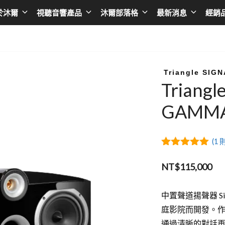
於沐爾
視聽音響產品
沐爾部落格
最新消息
經銷
擴大機
Asia
播放器
Taiwan
AV環繞擴大機
日本 SONY
黑膠唱盤
台灣 BENQ
Triangle SI
Triang
綜合擴大機
日本 EPSON
無線串流播放器
台灣AUDIOL
GAMM
前級擴大機
日本 JVC
CD播放器
台灣Optom
後級擴大機
日本 ONKYO
卡拉OK點歌機
台灣DA&T
(
1
則
卡拉OK擴大機
日本 Integra
台灣 DC Cab
5.00
out of
5
NT$
115,000
韓國 LG
台灣音圓
韓國 SAMSUNG
台灣金嗓
中置聲道揚聲器 Sign
庭影院而開發。作
香港 LUMIN
台灣金將
通過清晰的對話