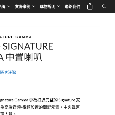
GAMMA
品牌
實際案例
購物說明
聯絡我們
中
置
喇
電視與投影
Europe
專業線材
叭
液晶電視
英國 NAD
音響器材架
數
GNATURE GAMMA
le SIGNATURE
量
IFE
投影機
荷蘭 Siltech
音響線材
A 中置喇叭
a 奧圖碼
布幕
法國 TRIANGLE
影音線材
 谷津音響
德國 BURMESTER
影音周邊
顧客評價)
le
德國 ELAC
德國OCTAVE
德國 THORENS
ature Gamma 專為打造完整的 Signature 家
為高端音頻/視頻設置的關鍵元素，中央聲道
德國 T+A
再現人聲。