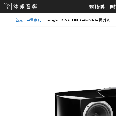
跳
夥伴招募
關
至
主
首頁
–
中置喇叭
–
Triangle SIGNATURE GAMMA 中置喇叭
要
家庭劇院、耳機
North America
音響喇叭
North Europe
內
家庭劇院組合
美國 Audio Research
落地式喇叭
丹麥 DALI
容
SoundBar
美國 Jeff Rowland
書架喇叭
丹麥 Dynaudio
天空聲道
美國 Velodyne
吸頂式崁入喇叭
挪威 Hegel
AV環繞擴大機
美國 KLH Audio
中置喇叭
真無線藍芽耳機
美國 Cardas
超低音喇叭
有線耳機
美國 Elite Screens
主動式喇叭
美國 Klipsch
環繞喇叭
美國 PASS LABS
壁掛喇叭