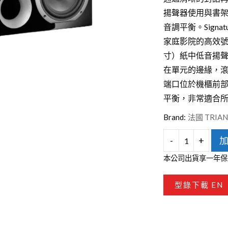
台灣VIVIFY
揚聲器使用與書
音調平衡。Signa
家庭影院的高效號角
寸）紙中低音揚
在單元的邊緣，
端口位於機櫃前
平衡，非常適合
Brand:
法國 TRIAN
-
+
Triangle
本公司出貨享一年保
SIGNATURE
GAMMA
型錄下載 EN
中
置