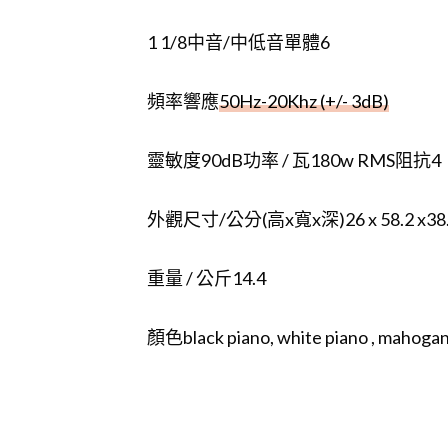
1 1/8中音/中低音單體6
頻率響應
50Hz-20Khz (+/- 3dB)
靈敏度90dB功率 / 瓦180w RMS阻抗4
外觀尺寸/公分(高x寬x深)26 x 58.2 x38
重量 / 公斤14.4
顏色black piano, white piano , mahoga