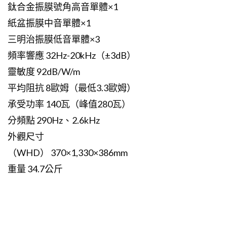
鈦合金振膜號角高音單體×1
紙盆振膜中音單體×1
三明治振膜低音單體×3
頻率響應 32Hz-20kHz（±3dB）
靈敏度 92dB/W/m
平均阻抗 8歐姆（最低3.3歐姆）
承受功率 140瓦（峰值280瓦）
分頻點 290Hz、2.6kHz
外觀尺寸
（WHD） 370×1,330×386mm
重量 34.7公斤