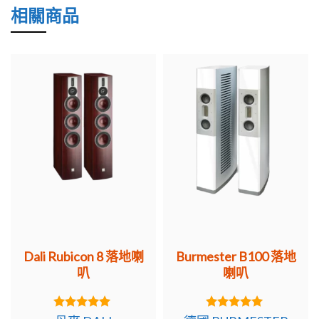
相關商品
Dali Rubicon 8 落地喇
Burmester B100 落地
叭
喇叭
5.00
5.00