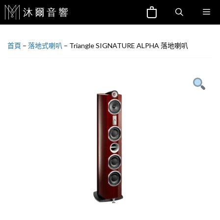
跳
Me
至
主
首頁
–
落地式喇叭
–
Triangle SIGNATURE ALPHA 落地喇叭
要
內
容