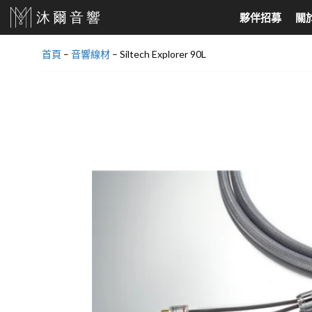
跳
夥伴招募
關
至
主
首頁
–
音響線材
–
Siltech Explorer 90L
要
家庭劇院、耳機
North America
音響喇叭
North Europe
內
家庭劇院組合
美國 Audio Research
落地式喇叭
丹麥 DALI
容
SoundBar
美國 Jeff Rowland
書架喇叭
丹麥 Dynaudio
天空聲道
美國 Velodyne
吸頂式崁入喇叭
挪威 Hegel
AV環繞擴大機
美國 KLH Audio
中置喇叭
真無線藍芽耳機
美國 Cardas
超低音喇叭
有線耳機
美國 Elite Screens
主動式喇叭
美國 Klipsch
環繞喇叭
美國 PASS LABS
壁掛喇叭