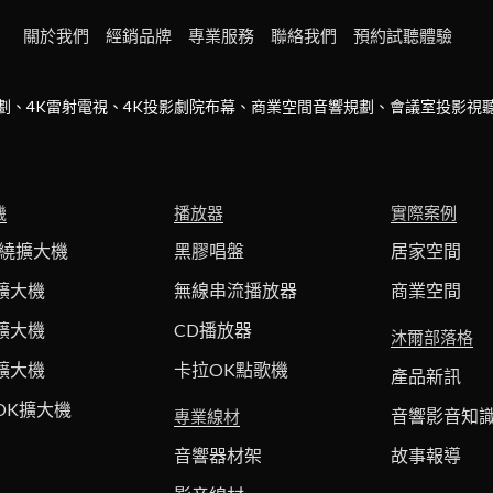
關於我們
經銷品牌
專業服務
聯絡我們
預約試聽體驗
劃、4K雷射電視、4K投影劇院布幕、商業空間音響規劃、會議室投影視
機
播放器
實際案例
環繞擴大機
黑膠唱盤
居家空間
擴大機
無線串流播放器
商業空間
擴大機
CD播放器
沐爾部落格
擴大機
卡拉OK點歌機
產品新訊
OK擴大機
音響影音知
專業線材
音響器材架
故事報導