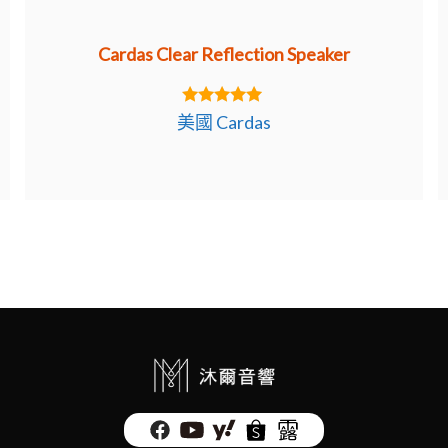
Cardas Clear Reflection Speaker
5.00
美國 Cardas
out of 5