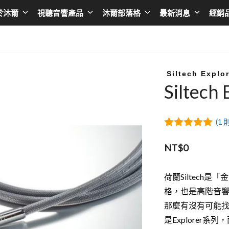
於沐爾
視聽音響產品
沐爾部落格
最新消息
經銷
擴大機
Asia
播放器
Taiwan
AV環繞擴大機
日本 SONY
黑膠唱盤
台灣 BENQ
Siltech Explo
Siltech
綜合擴大機
日本 EPSON
無線串流播放器
台灣AUDIOL
前級擴大機
日本 JVC
CD播放器
台灣Optom
(
1
則
後級擴大機
日本 ONKYO
卡拉OK點歌機
台灣DA&T
5.00
out of
5
NT$
0
卡拉OK擴大機
日本 Integra
台灣 DC Cab
韓國 LG
荷蘭Siltech
台灣音圓
格，也是高階音
韓國 SAMSUNG
台灣金嗓
那麼有沒有可能找到
香港 LUMIN
台灣金將
是Explorer系