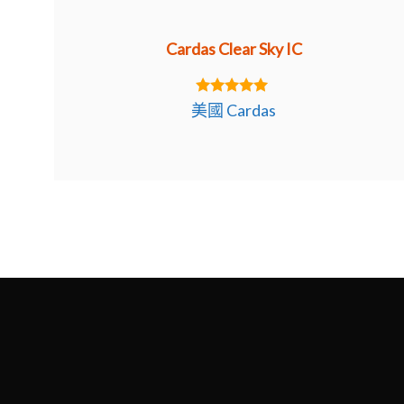
Cardas Clear Sky IC
5.00
美國 Cardas
out of 5