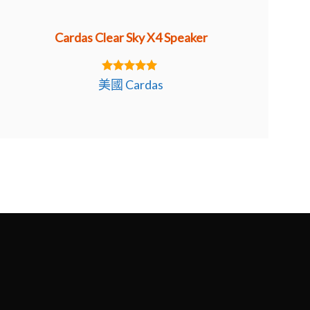
Cardas Clear Sky X4 Speaker
5.00
美國 Cardas
out of 5