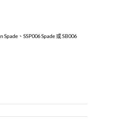
de、SSP006 Spade 或 SB006