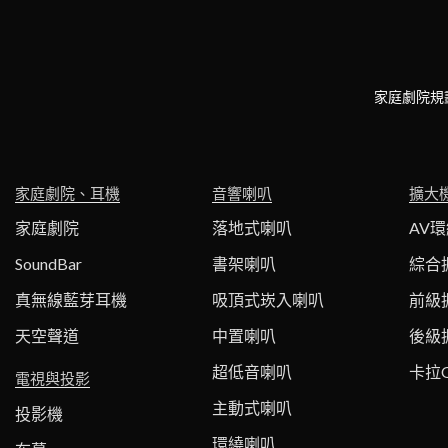
家庭劇院規
家庭劇院、耳機
音響喇叭
擴大
家庭劇院
落地式喇叭
AV
SoundBar
書架喇叭
綜合
真無線藍芽耳機
吸頂式崁入喇叭
前級
天空聲道
中置喇叭
後級
超低音喇叭
卡拉
電視與投影
主動式喇叭
投影機
環繞喇叭