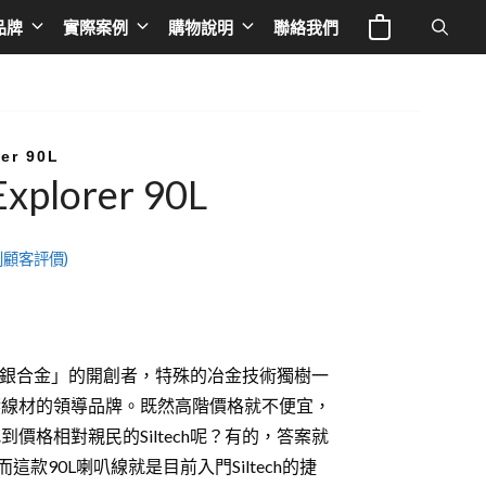
品牌
實際案例
購物說明
聯絡我們
電視與投影
Europe
專業線材
液晶電視
英國 NAD
音響器材架
rer 90L
 Explorer 90L
IFE
投影機
荷蘭 Siltech
音響線材
a 奧圖碼
布幕
法國 TRIANGLE
影音線材
顧客評價)
 谷津音響
德國 BURMESTER
影音周邊
le
德國 ELAC
是「金銀合金」的開創者，特殊的冶金技術獨樹一
德國OCTAVE
響線材的領導品牌。既然高階價格就不便宜，
德國 THORENS
價格相對親民的Siltech呢？有的，答案就
德國 T+A
列，而這款90L喇叭線就是目前入門Siltech的捷