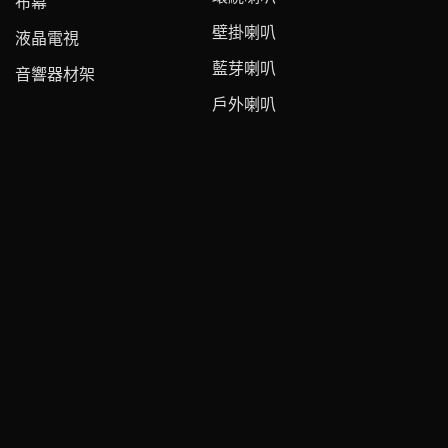
布幕
壁掛喇叭
液晶電視
藍芽喇叭
音響器材架
戶外喇叭