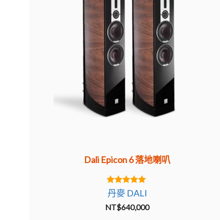
Dali Epicon 6 落地喇叭
5.00
丹麥 DALI
out of 5
NT$
640,000