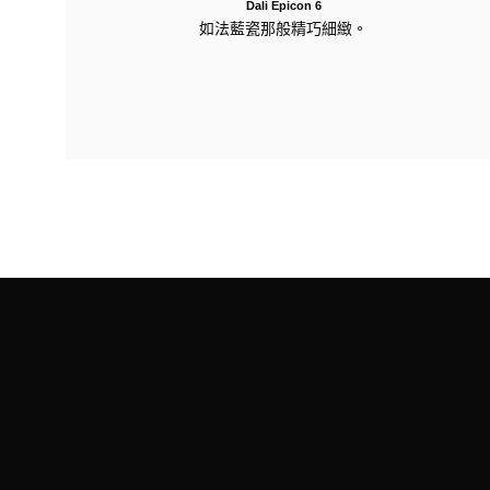
Dali Epicon 6
如法藍瓷那般精巧細緻。