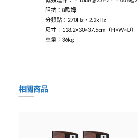
低頻延伸：﹣10dB@23Hz，﹣6dB@27
阻抗：8歐姆
分頻點：270Hz，2.2kHz
尺寸：118.2×30×37.5cm（H×W×D）
重量：36kg
相關商品