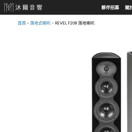
跳
夥伴招募
關
至
主
首頁
–
落地式喇叭
–
REVEL F208 落地喇叭
要
家庭劇院、耳機
North America
音響喇叭
North Europe
內
家庭劇院組合
美國 Audio Research
落地式喇叭
丹麥 DALI
容
SoundBar
美國 Jeff Rowland
書架喇叭
丹麥 Dynaudio
天空聲道
美國 Velodyne
吸頂式崁入喇叭
挪威 Hegel
AV環繞擴大機
美國 KLH Audio
中置喇叭
真無線藍芽耳機
美國 Cardas
超低音喇叭
有線耳機
美國 Elite Screens
主動式喇叭
美國 Klipsch
環繞喇叭
美國 PASS LABS
壁掛喇叭