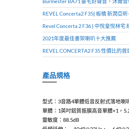
Burmester BA71 豪宅好聲音，
REVEL Concerta2 F35| 板橋 新
Revel Concerta 2 F36 | 中悅皇
2021年度最佳書架喇叭十大推薦
REVEL CONCERTA2 F35 性價比的
產品規格
型式：3音路4單體低音反射式落地喇
單體：1英吋鋁質振膜高音單體×1，5.
靈敏度：88.5dB