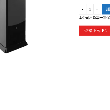
台灣VIVIFY
-
+
REVEL
本公司出貨享一年保
F208
落
型錄下載 EN
地
喇
叭
數
量