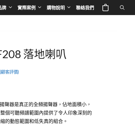
落
品牌
實際案例
購物說明
聯絡我們
地
喇
叭
電視與投影
Europe
專業線材
數
液晶電視
英國 NAD
音響器材架
量
 F208 落地喇叭
IFE
投影機
荷蘭 Siltech
音響線材
a 奧圖碼
布幕
法國 TRIANGLE
影音線材
顧客評價)
 谷津音響
德國 BURMESTER
影音周邊
le
德國 ELAC
 落地式揚聲器是真正的全頻揚聲器，佔地面積小，
德國OCTAVE
在整個可聽頻譜範圍內提供了令人印象深刻的
德國 THORENS
壓縮的動態範圍和低失真的組合。
德國 T+A
L