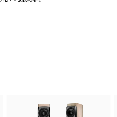
Hz，﹣3dB@34Hz