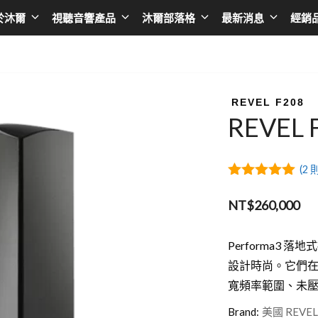
於沐爾
視聽音響產品
沐爾部落格
最新消息
經銷
擴大機
Asia
播放器
Taiwan
AV環繞擴大機
日本 SONY
黑膠唱盤
台灣 BENQ
REVEL F208
REVEL
綜合擴大機
日本 EPSON
無線串流播放器
台灣AUDIOL
前級擴大機
日本 JVC
CD播放器
台灣Optom
(
2
則
後級擴大機
日本 ONKYO
卡拉OK點歌機
台灣DA&T
5.00
out of
5
NT$
260,000
卡拉OK擴大機
日本 Integra
台灣 DC Cab
韓國 LG
Performa3
台灣音圓
設計時尚。它們
韓國 SAMSUNG
台灣金嗓
寬頻率範圍、未
香港 LUMIN
台灣金將
Brand:
美國 REVE