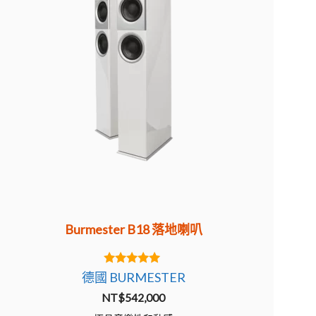
Burmester B18 落地喇叭
5.00
德國 BURMESTER
out of 5
NT$
542,000