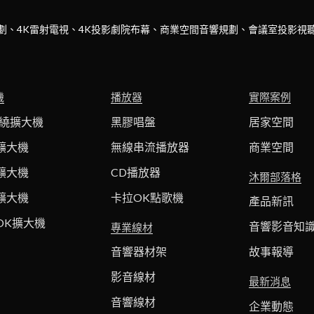
劃、4K雷射電視、4K投影劇院布幕、商業空間音響規劃、會議室投影視
機
播放器
實際案例
環繞擴大機
黑膠唱盤
居家空間
擴大機
無線串流播放器
商業空間
擴大機
CD播放器
沐爾部落格
擴大機
卡拉OK點歌機
產品新訊
OK擴大機
音響影音知
專業線材
音響器材架
故事報導
影音線材
最新消息
音響線材
企業動態