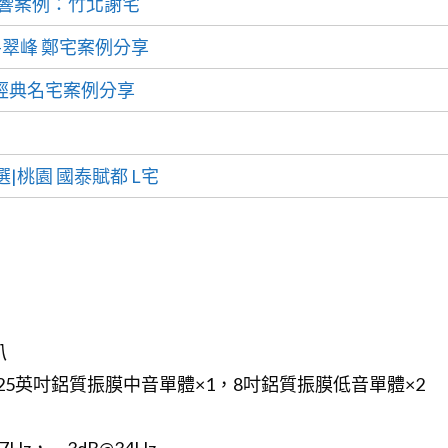
沐爾音響案例：竹北謝宅
潤亞昕-翠峰 鄭宅案例分享
悅林宅 經典名宅案例分享
首選|桃園 國泰賦都 L宅
叭
25英吋鋁質振膜中音單體×1，8吋鋁質振膜低音單體×2