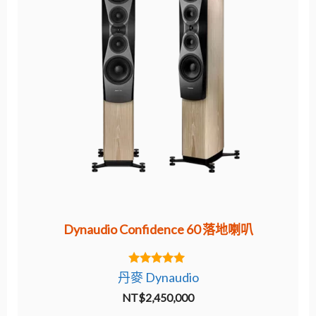
Dynaudio Confidence 60 落地喇叭
5.00
丹麥 Dynaudio
out of 5
NT$
2,450,000