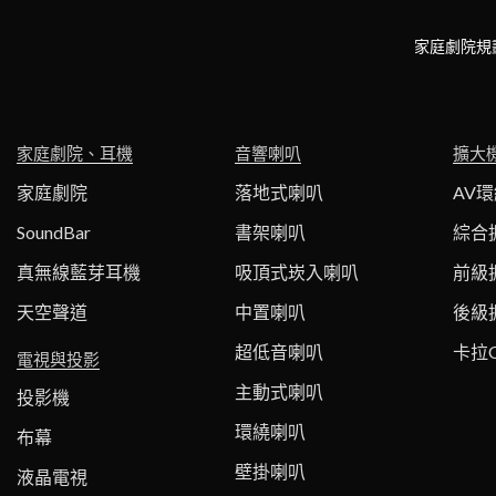
家庭劇院規
家庭劇院、耳機
音響喇叭
擴大
家庭劇院
落地式喇叭
AV
SoundBar
書架喇叭
綜合
真無線藍芽耳機
吸頂式崁入喇叭
前級
天空聲道
中置喇叭
後級
超低音喇叭
卡拉
電視與投影
主動式喇叭
投影機
環繞喇叭
布幕
壁掛喇叭
液晶電視