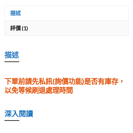
MPD-
描述
6
DAC
評價 (1)
數
量
描述
下單前請先私訊(詢價功能)是否有庫存，
以免等候刷退處理時間
深入閱讀