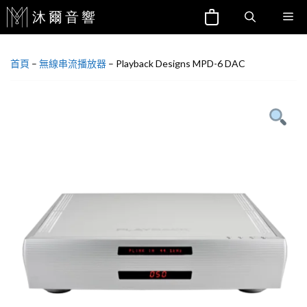
跳
Me
至
主
首頁
–
無線串流播放器
–
Playback Designs MPD-6 DAC
要
內
容