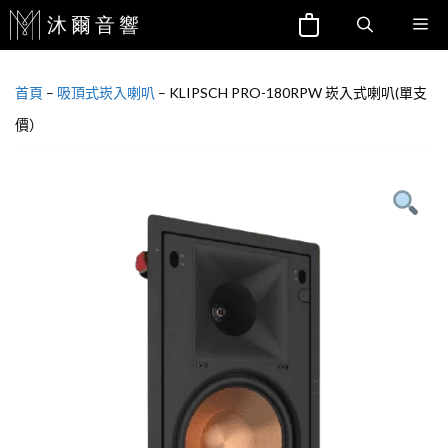
跳
Me
至
主
首頁
–
吸頂式崁入喇叭
–
KLIPSCH PRO-180RPW 崁入式喇叭(單支
要
內
價）
容