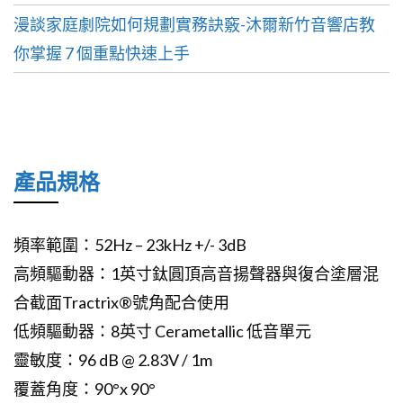
漫談家庭劇院如何規劃實務訣竅-沐爾新竹音響店教
你掌握 7 個重點快速上手
產品規格
頻率範圍：52Hz – 23kHz +/- 3dB
高頻驅動器：1英寸鈦圓頂高音揚聲器與復合塗層混
合截面Tractrix®號角配合使用
低頻驅動器：8英寸 Cerametallic 低音單元
靈敏度：96 dB @ 2.83V / 1m
覆蓋角度：90°x 90°