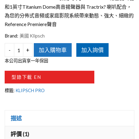
和1英寸Titanium Dome高音揚聲器與 Tractrix? 喇叭配合，
為您的分佈式音頻或家庭影院系統帶來動態、強大、細緻的
Reference Premiere聲音
Brand:
美國 Klipsch
-
+
加入購物車
加入詢價
KLIPSCH
本公司出貨享一年保固
PRO-
180RPW
型錄下載 EN
崁
標籤:
KLIPSCH PRO
入
式
喇
描述
叭
(單
評價 (1)