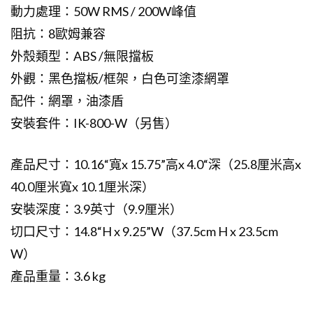
動力處理：50W RMS / 200W峰值
阻抗：8歐姆兼容
外殼類型：ABS /無限擋板
外觀：黑色擋板/框架，白色可塗漆網罩
配件：網罩，油漆盾
安裝套件：IK-800-W（另售）
產品尺寸：10.16“寬x 15.75”高x 4.0“深（25.8厘米高x
40.0厘米寬x 10.1厘米深）
安裝深度：3.9英寸（9.9厘米）
切口尺寸：14.8“H x 9.25”W（37.5cm H x 23.5cm
W）
產品重量：3.6 kg