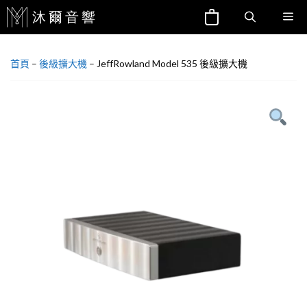
跳
Me
至
主
首頁
–
後級擴大機
–
JeffRowland Model 535 後級擴大機
要
內
容