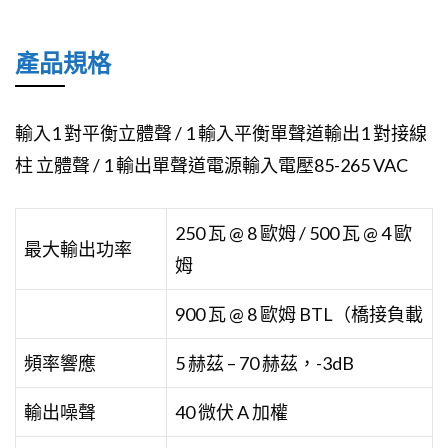
產品規格
輸入
1 對平衡立體聲 / 1 輸入平衡單聲道
輸出
1 對接線
柱 立體聲 / 1 輸出單聲道
電源輸入電壓
85-265 VAC
250 瓦 @ 8 歐姆 / 500 瓦 @ 4 歐
最大輸出功率
姆
900 瓦 @ 8 歐姆 BTL（橋接負載
頻率響應
5 赫茲 – 70 赫茲，-3dB
輸出噪聲
40 微伏 A 加權