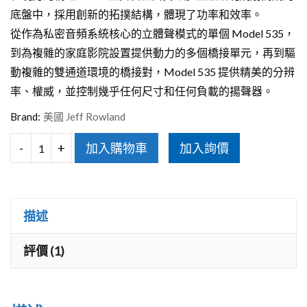
底盤中，採用創新的拓撲結構，體現了功率和效率。
從作為私密音頻系統核心的立體聲模式的單個 Model 535，
到為複雜的家庭影院設置提供動力的多個橋接單元，再到驅
動複雜的雙通道環境的橋接對，Model 535 提供精美的分辨
率、權威，並控制幾乎任何尺寸和任何負載的揚聲器。
Brand:
美國 Jeff Rowland
-
+
加入購物車
加入詢價
JeffRowland
Model
535
描述
後
級
評價 (1)
擴
大