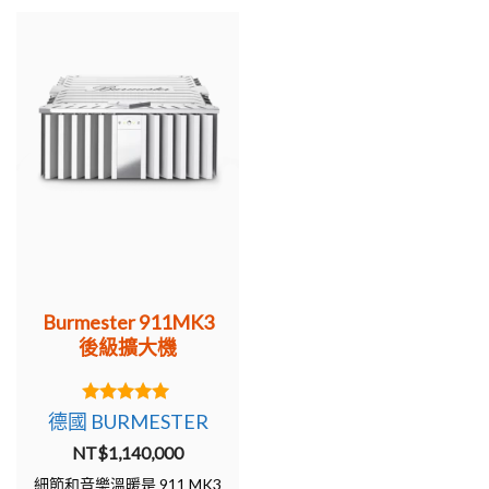
Burmester 911MK3
後級擴大機
5.00
德國 BURMESTER
out of 5
NT$
1,140,000
細節和音樂溫暖是 911 MK3