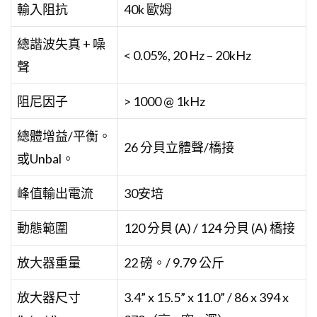
輸入阻抗
40k 歐姆
總諧波失真 + 噪
< 0.05%, 20 Hz – 20kHz
聲
阻尼因子
> 1000 @ 1kHz
總體增益/平衡。
26 分貝立體聲/橋接
或Unbal。
峰值輸出電流
30安培
動態範圍
120 分貝 (A) / 124 分貝 (A) 橋接
放大器重量
22 磅。/ 9.79 公斤
放大器尺寸
3.4” x 15.5” x 11.0” / 86 x 394 x