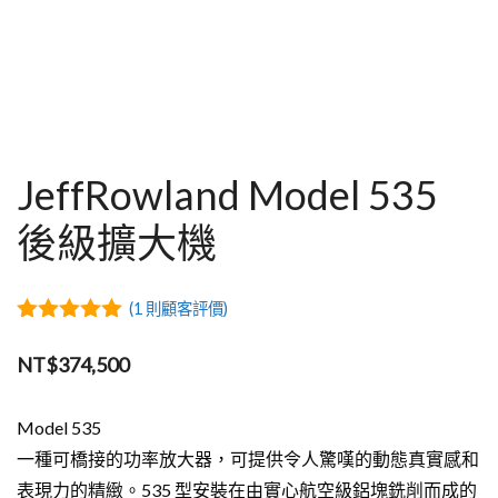
JeffRowland Model 535
後級擴大機
(
1
則顧客評價)
5.00
out of
5
NT$
374,500
Model 535
一種可橋接的功率放大器，可提供令人驚嘆的動態真實感和
表現力的精緻。535 型安裝在由實心航空級鋁塊銑削而成的