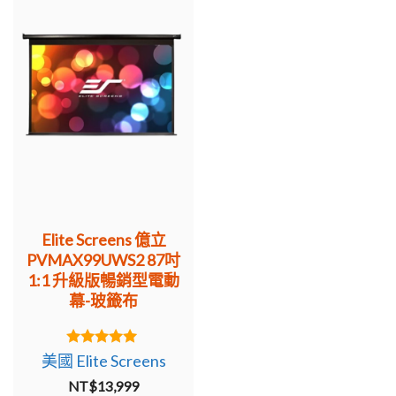
Elite Screens 億立
PVMAX99UWS2 87吋
1:1 升級版暢銷型電動
幕-玻籤布
5.00
美國 Elite Screens
out of 5
NT$
13,999