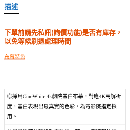
描述
頂
級
款
下單前請先私訊(詢價功能)是否有庫存，
電
以免等候刷退處理時間
動
張
布幕特色
力
幕-4K
劇
院
◎採用CineWhite 4k劇院雪白布幕，對應4K高解析
雪
度，雪白表現出最真實的色彩，為電影院指定採
白
用。
數
量