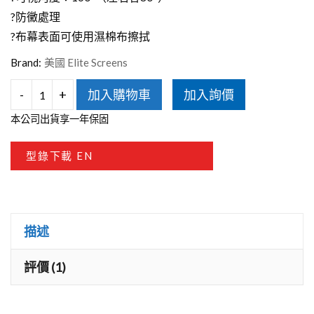
?防黴處理
?布幕表面可使用濕棉布擦拭
Brand:
美國 Elite Screens
-
+
加入購物車
加入詢價
Elite
本公司出貨享一年保固
Screens
億
型錄下載 EN
立
SKT120UHW2-
E20-
描述
ISF
120
評價 (1)
吋
16:9