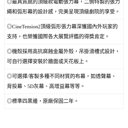
◎最具質感的頂級款電動張力幕，二側特製的張力
繩和弧形幕的設計感，完美呈現頂級劇院的享受。
◎CineTension2頂級弧形張力幕深獲國內外玩家的
支持，也榮獲國際各大展覽評鑑的得獎肯定。
◎機殼採用高抗腐蝕金屬外殼，吊掛滑槽式設計，
可自行選擇安裝於牆面或天花板上。
◎可選擇/客製多種不同材質的布幕，如透聲幕、
背投幕、5D灰幕、高增益幕等等。
◎標準四黑邊，原廠保固二年。