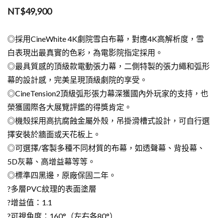
5
NT$
49,900
◎採用CineWhite 4K劇院雪白布幕，對應4K高解析度，雪
白表現出最真實的色彩，為電影院指定採用。
◎最具質感的頂級款電動張力幕，二側特製的張力繩和弧形
幕的設計感，完美呈現頂級劇院的享受。
◎CineTension2頂級弧形張力幕深獲國內外玩家的支持，也
榮獲國際各大展覽評鑑的得獎肯定。
◎機殼採用高抗腐蝕金屬外殼，吊掛滑槽式設計，可自行選
擇安裝於牆面或天花板上。
◎可選擇/客製多種不同材質的布幕，如透聲幕、背投幕、
5D灰幕、高增益幕等等。
◎標準四黑邊，原廠保固二年。
?多層PVC紋理的表面塗層
?增益值：1.1
?可視角度：160°（左右各80°）