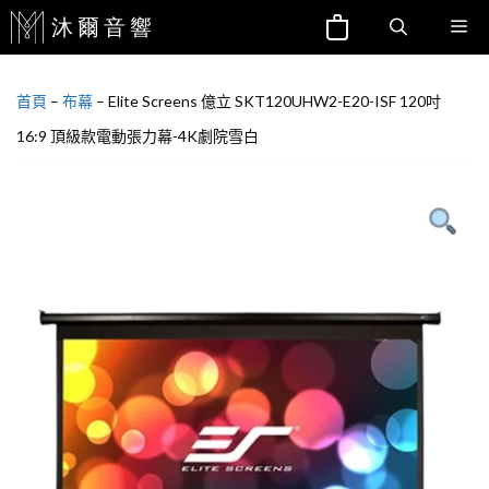
跳
Me
至
主
首頁
–
布幕
–
Elite Screens 億立 SKT120UHW2-E20-ISF 120吋
要
內
16:9 頂級款電動張力幕-4K劇院雪白
容