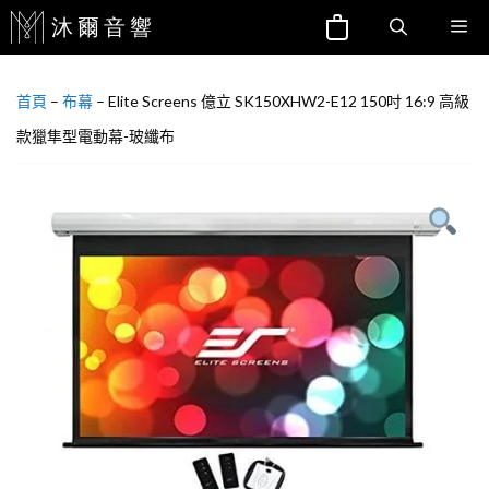
跳
Me
至
主
首頁
–
布幕
–
Elite Screens 億立 SK150XHW2-E12 150吋 16:9 高級
要
內
款獵隼型電動幕-玻纖布
容