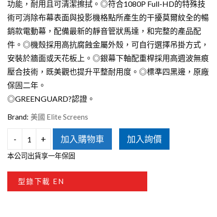
功能，耐用且可清潔擦拭。◎符合1080P Full-HD的特殊技
術可消除布幕表面與投影機格點所產生的干擾莫爾紋全的暢
銷款電動幕，配備最新的靜音管狀馬達，和完整的產品配
件。◎機殼採用高抗腐蝕金屬外殼，可自行選擇吊掛方式，
安裝於牆面或天花板上。◎銀幕下軸配重桿採用高週波無痕
壓合技術，既美觀也提升平整耐用度。◎標準四黑邊，原廠
保固二年。
◎GREENGUARD?認證。
Brand:
美國 Elite Screens
-
+
加入購物車
加入詢價
Elite
本公司出貨享一年保固
Screens
億
型錄下載 EN
立
SK150XHW2-