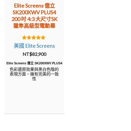
Elite Screens 億立
SK200XWV PLUS4
200 吋 4:3 大尺寸SK
獵隼高級型電動幕
5.00
美國 Elite Screens
out of 5
NT$
82,900
Elite Screens 億立 SK200XWV PLUS4
色彩還原效果與黑白色階的
表現方面，擁有完美的一致
性