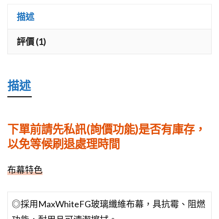
E12
描述
150
吋
評價 (1)
16:9
高
描述
級
款
獵
下單前請先私訊(詢價功能)是否有庫存，
隼
以免等候刷退處理時間
型
電
布幕特色
動
幕-
◎採用MaxWhiteFG玻璃纖維布幕，具抗霉、阻燃
玻