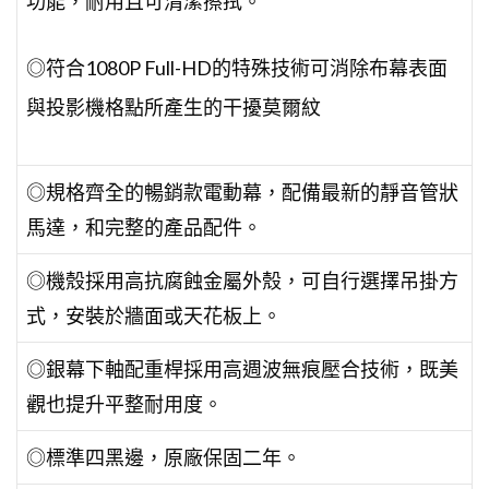
功能，耐用且可清潔擦拭。
纖
布
◎符合1080P Full-HD的特殊技術可消除布幕表面
數
與投影機格點所產生的干擾莫爾紋
量
◎規格齊全的暢銷款電動幕，配備最新的靜音管狀
馬達，和完整的產品配件。
◎機殼採用高抗腐蝕金屬外殼，可自行選擇吊掛方
式，安裝於牆面或天花板上。
◎銀幕下軸配重桿採用高週波無痕壓合技術，既美
觀也提升平整耐用度。
◎標準四黑邊，原廠保固二年。