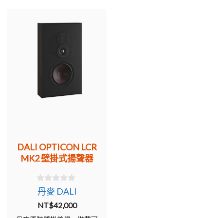
DALI OPTICON LCR
MK2 壁掛式揚聲器
0
丹麥 DALI
o
u
NT$
42,000
t
o