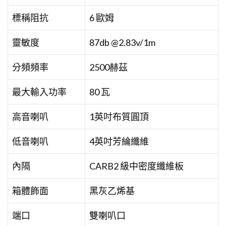
標稱阻抗
6 歐姆
靈敏度
87db @2.83v/1m
分頻頻率
2500赫茲
最大輸入功率
80 瓦
高音喇叭
1英吋布質圓頂
低音喇叭
4英吋芳綸纖維
內隔
CARB2 級中密度纖維板
箱體飾面
黑灰乙烯基
端口
雙喇叭口