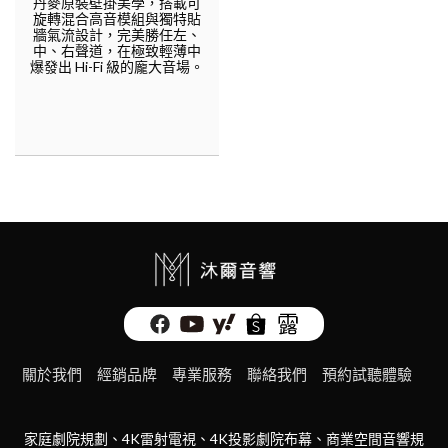
丹麥原裝壁掛美學，搭載可
f
旋轉混合高音模組與獨特貼
5
牆氣流設計，完美勝任左、
中、右聲道，在極致輕薄中
爆發出 Hi-Fi 級的龐大音場。
關於我們
經銷品牌
專業服務
聯絡我們
預約試聽體驗
家庭劇院規劃、4K雷射電視、4K投影劇院布幕、商業空間音響規