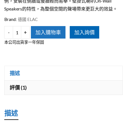
例，安裝在側牆或後牆輕而易舉。壁掛式喇叭On-Wall
Speakers的特性，為整個空間的聲場帶來更巨大的效益。
Brand:
德國 ELAC
-
+
加入購物車
加入詢價
ELAC
本公司出貨享一年保固
DOW42
壁
掛
式
描述
喇
評價 (1)
叭
數
量
描述