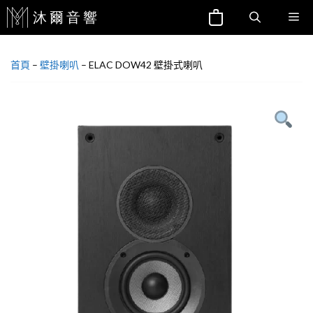
跳
Me
至
主
首頁
–
壁掛喇叭
–
ELAC DOW42 壁掛式喇叭
要
內
容