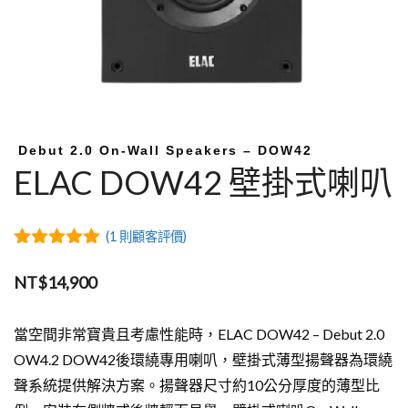
Debut 2.0 On-Wall Speakers – DOW42
ELAC DOW42 壁掛式喇叭
(
1
則顧客評價)
5.00
out of
5
NT$
14,900
當空間非常寶貴且考慮性能時，ELAC DOW42 – Debut 2.0
OW4.2 DOW42後環繞專用喇叭，壁掛式薄型揚聲器為環繞
聲系統提供解決方案。揚聲器尺寸約10公分厚度的薄型比