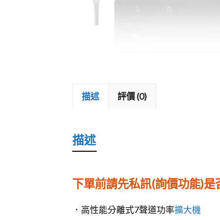
加拿大 MOON
藍芽喇叭
戶外喇叭
描述
評價 (0)
描述
下單前請先私訊(詢價功能)
．高性能分離式7聲道功率
擴大機