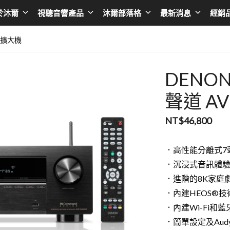
於沐爾
視聽音響產品
沐爾部落格
最新消息
經銷
環繞擴大機
擴大機
Asia
播放器
Taiwan
AV環繞擴大機
日本 SONY
黑膠唱盤
台灣 BENQ
DENON 
綜合擴大機
日本 EPSON
無線串流播放器
台灣AUDIOL
聲道 A
前級擴大機
日本 JVC
CD播放器
台灣Optom
NT$
46,800
後級擴大機
日本 ONKYO
卡拉OK點歌機
台灣DA&T
．高性能分離式7
卡拉OK擴大機
日本 Integra
台灣 DC Cab
．沉浸式音訊體
韓國 LG
台灣音圓
．進階的8K家庭
．內建HEOS®技
韓國 SAMSUNG
台灣金嗓
．內建Wi-Fi和藍
香港 LUMIN
台灣金將
．簡單設定及Aud