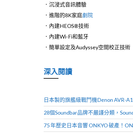
．沉浸式音訊體驗
．進階的8K家庭
劇院
．內建HEOS®技術
．內建Wi-Fi和藍牙
．簡單設定及Audyssey空間校正技術
深入閱讀
日本製的旗艦級戰鬥機Denon AVR-A1
28個Soundbar品牌不嚴謹分類，So
75 年歷史日本音響 ONKYO 破產！ONKYO