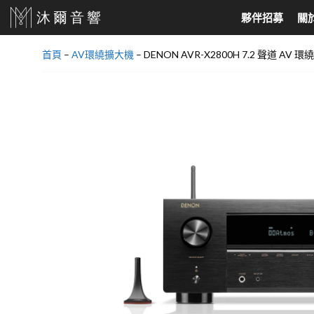
跳
夥伴招募
關
至
主
首頁
–
AV環繞擴大機
–
DENON AVR-X2800H 7.2 聲道 AV 
要
家庭劇院、耳機
North America
音響喇叭
North Europe
內
家庭劇院組合
美國 Audio Research
落地式喇叭
丹麥 DALI
容
SoundBar
美國 Jeff Rowland
書架喇叭
丹麥 Dynaudio
天空聲道
美國 Velodyne
吸頂式崁入喇叭
挪威 Hegel
AV環繞擴大機
美國 KLH Audio
中置喇叭
真無線藍芽耳機
美國 Cardas
超低音喇叭
有線耳機
美國 Elite Screens
主動式喇叭
美國 Klipsch
環繞喇叭
美國 PASS LABS
壁掛喇叭