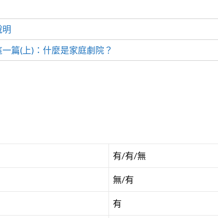
說明
一篇(上)：什麼是家庭劇院？
有/有/無
無/有
有