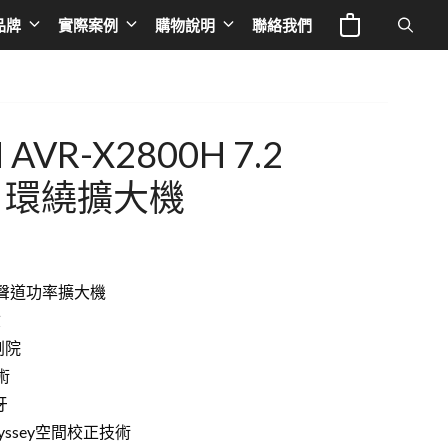
X2800H
品牌
實際案例
購物說明
聯絡我們
7.2
聲
道
電視與投影
Europe
專業線材
AV
液晶電視
英國 NAD
音響器材架
AVR-X2800H 7.2
環
繞
IFE
投影機
荷蘭 Siltech
音響線材
V 環繞擴大機
擴
大
a 奧圖碼
布幕
法國 TRIANGLE
影音線材
機
 谷津音響
德國 BURMESTER
影音周邊
數
聲道功率擴大機
量
le
德國 ELAC
驗
德國OCTAVE
劇院
術
德國 THORENS
牙
德國 T+A
yssey空間校正技術