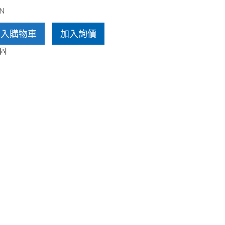
愛沙尼亞 Estelon
N
加入購物車
加入詢價
固