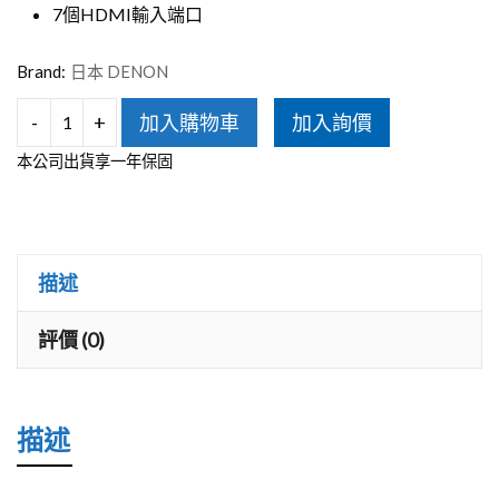
7個HDMI輸入端口
Brand:
日本 DENON
-
+
加入購物車
加入詢價
DENON
本公司出貨享一年保固
AVR-
A1H
15.4
聲
描述
道
評價 (0)
AV
環
繞
描述
擴
大