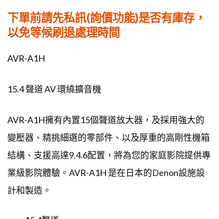
機
下單前請先私訊(詢價功能)是否有庫存，
數
以免等候刷退處理時間
量
AVR-A1H
15.4 聲道 AV 環繞擴音機
AVR-A1H擁有內置15個聲道放大器，及採用強大的
變壓器、精挑細選的零部件、以及厚重的高剛性機箱
結構、支援高達9.4.6配置，將為您的家庭影院提供專
業級影院體驗。AVR-A1H 是在日本的Denon設施設
計和製造。