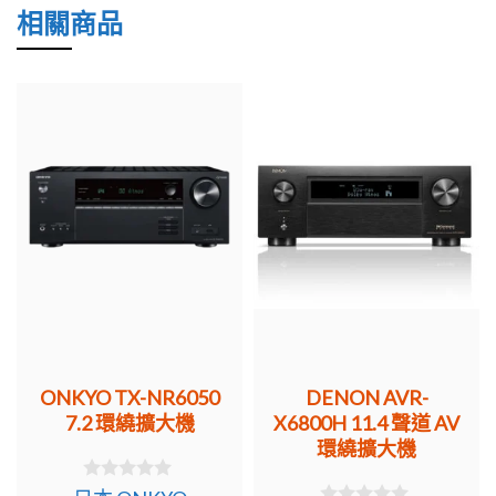
相關商品
ONKYO TX-NR6050
DENON AVR-
7.2 環繞擴大機
X6800H 11.4 聲道 AV
環繞擴大機
0