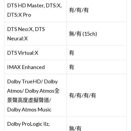
DTS HD Master, DTS:X,
有/有/有
DTS:X Pro
DTS Neo:X, DTS
無/有 (15ch)
Neural:X
DTS Virtual:X
有
IMAX Enhanced
有
Dolby TrueHD/ Dolby
Atmos/ Dolby Atmos全
有/有/有/有
景聲高度虛擬聲道/
Dolby Atmos Music
Dolby ProLogic Ilz,
無/有