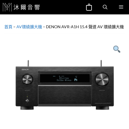
跳
Me
至
主
首頁
–
AV環繞擴大機
–
DENON AVR-A1H 15.4 聲道 AV 環繞擴大機
要
內
容