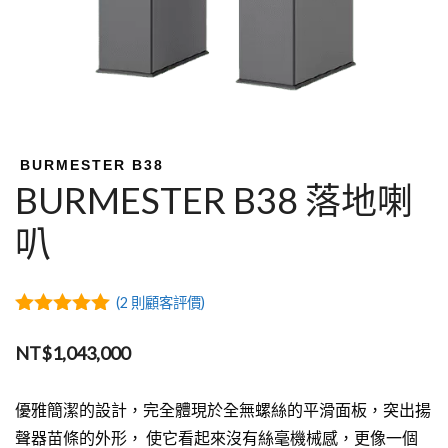
BURMESTER B38
BURMESTER B38 落地喇
叭
(
2
則顧客評價)
5.00
out of
5
NT$
1,043,000
優雅簡潔的設計，完全體現於全無螺絲的平滑面板，突出揚
聲器苗條的外形， 使它看起來沒有絲毫機械感，更像一個