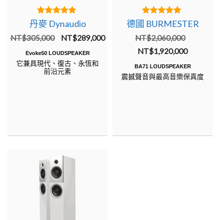
5.00
5.00
丹麥 Dynaudio
德國 BURMESTER
out of 5
out of 5
原
目
原
NT$
305,000
NT$
289,000
NT$
2,060,000
始
前
目
始
NT$
1,920,000
Evoke50 LOUDSPEAKER
它兼具現代、復古、永恆和
價
價
前
價
BA71 LOUDSPEAKER
前沿元素
震撼聲音與最高音樂保真度
格：
格：
價
格：
NT$305,000。
NT$289,000。
格：
NT$2,0
NT$1,92