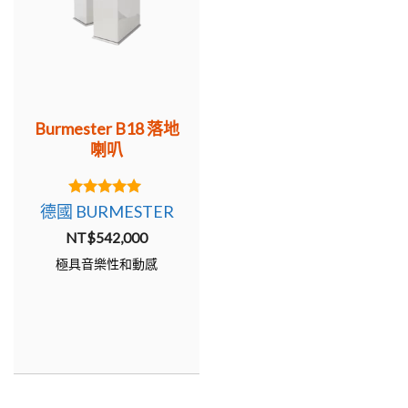
Burmester B18 落地
喇叭
5.00
德國 BURMESTER
out of 5
NT$
542,000
極具音樂性和動感