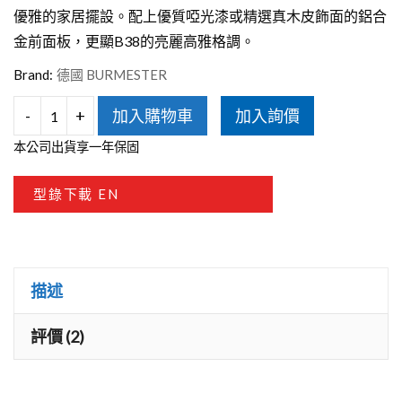
優雅的家居擺設。配上優質啞光漆或精選真木皮飾面的鋁合
金前面板，更顯B38的亮麗高雅格調。
Brand:
德國 BURMESTER
-
+
加入購物車
加入詢價
BURMESTER
本公司出貨享一年保固
B38
落
型錄下載 EN
地
喇
叭
描述
數
量
評價 (2)