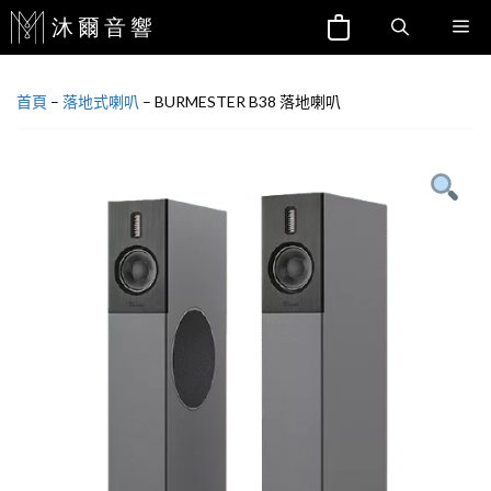
跳
Me
至
主
首頁
–
落地式喇叭
–
BURMESTER B38 落地喇叭
要
內
容