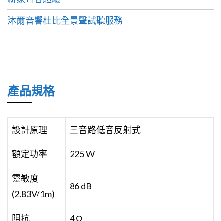
沐爾音響杜比全景聲試聽服務
產品規格
設計原理
三音路低音反射式
額定功率
225 W
靈敏度
86 dB
(2.83V/1m)
阻抗
4 Ω