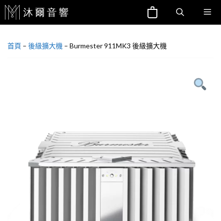
跳
Me
至
主
首頁
–
後級擴大機
–
Burmester 911MK3 後級擴大機
要
內
容