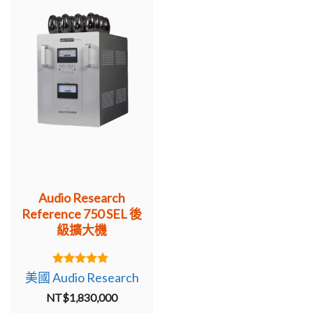
Audio Research
Reference 750 SEL 後
級擴大機
5.00
美國 Audio Research
out of 5
NT$
1,830,000