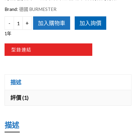
Brand:
德國 BURMESTER
-
+
加入購物車
加入詢價
Burmester
1年
911MK3
後
型錄連結
級
擴
大
描述
機
數
評價 (1)
量
描述