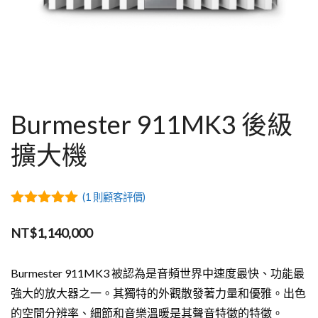
Burmester 911MK3 後級
擴大機
(
1
則顧客評價)
5.00
out of
5
NT$
1,140,000
Burmester 911MK3 被認為是音頻世界中速度最快、功能最
強大的放大器之一。其獨特的外觀散發著力量和優雅。出色
的空間分辨率、細節和音樂溫暖是其聲音特徵的特徵。