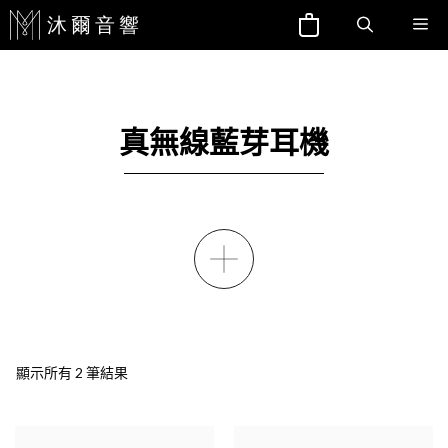
跳
Me
至
主
要
內
真無線藍芽耳機
容
顯示所有 2 筆結果