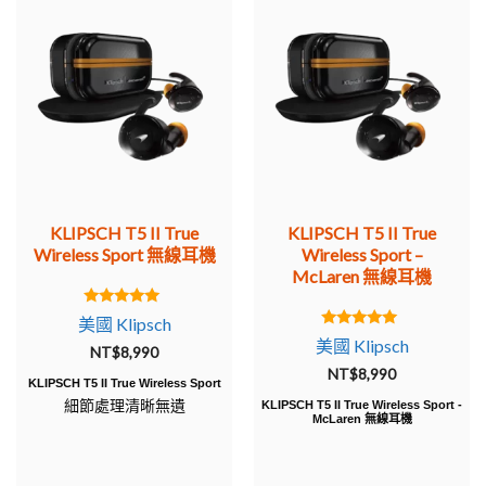
KLIPSCH T5 II True
KLIPSCH T5 II True
Wireless Sport 無線耳機
Wireless Sport –
McLaren 無線耳機
5.00
美國 Klipsch
out of 5
5.00
美國 Klipsch
NT$
8,990
out of 5
NT$
8,990
KLIPSCH T5 II True Wireless Sport
細節處理清晰無遺
KLIPSCH T5 II True Wireless Sport -
McLaren 無線耳機