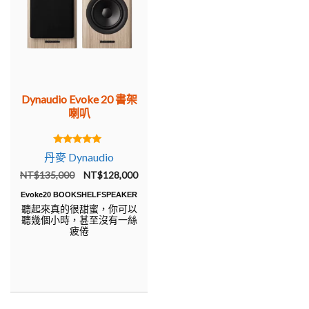
Dynaudio Evoke 20 書架
喇叭
5.00
丹麥 Dynaudio
out of 5
原
目
NT$
135,000
NT$
128,000
始
前
Evoke20 BOOKSHELFSPEAKER
價
價
聽起來真的很甜蜜，你可以
聽幾個小時，甚至沒有一絲
格：
格：
疲倦
NT$135,000。
NT$128,000。