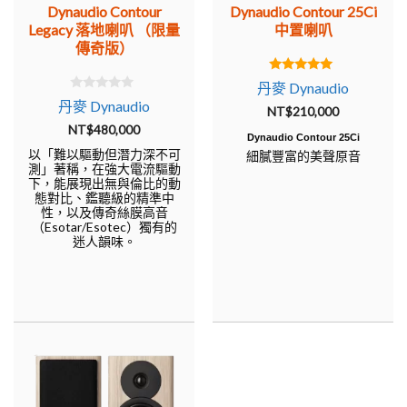
Dynaudio Contour
Dynaudio Contour 25Ci
Legacy 落地喇叭 （限量
中置喇叭
傳奇版）
5.00
丹麥 Dynaudio
out of 5
0
丹麥 Dynaudio
NT$
210,000
o
u
NT$
480,000
t
Dynaudio Contour 25Ci
o
以「難以驅動但潛力深不可
細膩豐富的美聲原音
f
測」著稱，在強大電流驅動
5
下，能展現出無與倫比的動
態對比、鑑聽級的精準中
性，以及傳奇絲膜高音
（Esotar/Esotec）獨有的
迷人韻味。