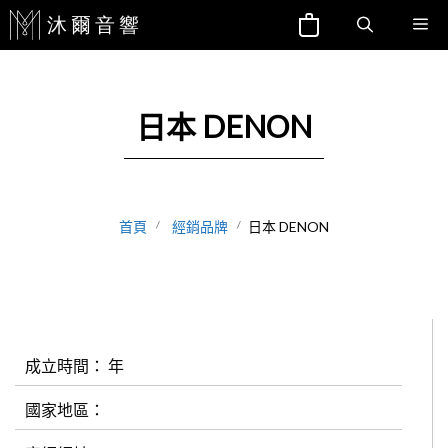
跳
Me
至
主
要
日本 DENON
內
容
首頁
經銷品牌
日本 DENON
成立時間： 年
國家地區：