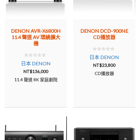
DENON AVR-X6800H
DENON DCD-900NE
11.4 聲道 AV 環繞擴大
CD播放器
機
0
日本 DENON
o
0
日本 DENON
u
NT$
23,800
o
t
u
NT$
136,000
o
CD播放器
t
f
o
5
11.4 聲道 8K 家庭劇院
f
5