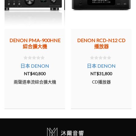
DENON PMA-900HNE
DENON RCD-N12 CD
綜合擴大機
播放器
0
0
日本 DENON
日本 DENON
o
o
u
u
NT$
40,800
NT$
31,800
t
t
o
o
兩聲道串流綜合擴大機
CD播放器
f
f
5
5