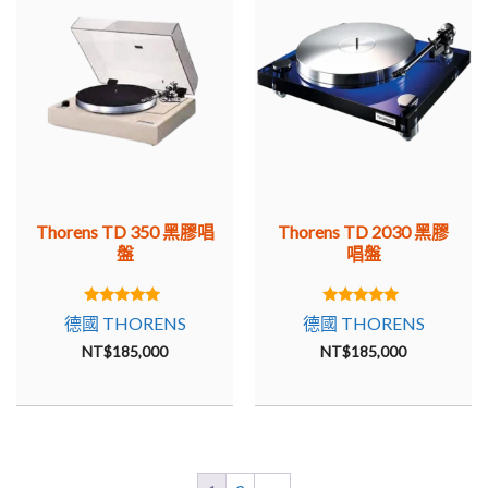
Reference 看起來像任何一種質量驅動器，其中只是將一個
沉重的盤子放在一個更重的框架上，而平滑度完全由質量產
生。但是 Reference 不同，設計更加智能。簡單地說，它有
一個子底盤，盤片僅重 6 公斤，使其獨一無二。該模型是根
據要求以 100 件的官方版本製作的，客戶可以選擇單獨的顏
色組合併訂購單獨的唱臂。僅轉盤的價格就高達近 18,000
馬克，但現在已大大超過二手設備的價格。
Thorens TD 350 黑膠唱
Thorens TD 2030 黑膠
1983 年，在公司成立 100 週年之際，又一款大型車型進入
盤
唱盤
市場：Thorens Prestige。質量上等同於 Reference，帶有用
於兩個唱臂的子底盤和電動升降機。按照今天的標準，超級
5.00
5.00
德國 THORENS
德國 THORENS
驅動器也是獨一無二的，因為它的子底盤。
out of 5
out of 5
NT$
185,000
NT$
185,000
德國官網:
https://thorens.com/en/
其他商品
https://moreaudio.com.tw/brand