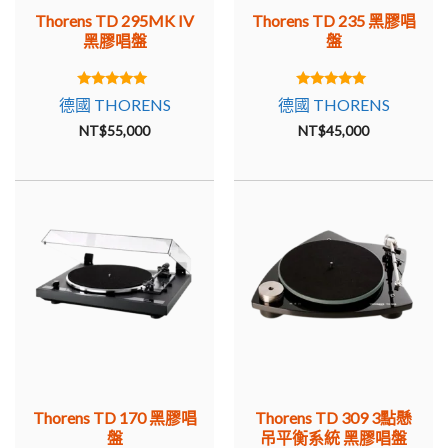
稱為“球臂”。添加了無數帶有其他唱臂的變體，並且仍然大
Thorens TD 295MK IV
Thorens TD 235 黑膠唱
黑膠唱盤
盤
量存在。直到 1980 年代中期，所有後續型號都保留了帶錐
形彈簧的懸掛式子底盤原理，這是第一次使用的原理。
5.00
5.00
托倫斯 TD 125 / TD 125 MK II (1968 – 1975)
德國 THORENS
德國 THORENS
out of 5
out of 5
NT$
55,000
NT$
45,000
從 1968 年起，Thorens TD 125 沿用了 TD 124。他從 TD
150 繼承了彈簧子底盤的原理，但設計為針對不同受眾的大
型重型驅動器，而不是較小的驅動器。TD 125還首次使用
了220V同步電機的電子控制，實現了出色的運行平穩性和
速度穩定性。最初，轉盤配備了 Thorens TP 25 唱臂，後來
作為 Mk II 也配備了原始的 TP 16。稱為 TD 125 LB 的更大
框架的變體允許安裝長達 16″ 的長唱臂。例如，用於專業用
途。在迪斯科可以用橡膠緩衝器代替錐形彈簧。
THORENS TD 160（1972 – 1990 年代所有版本）
TD 160 現在被認為是經典的 Thorens 底盤轉盤。他於 1972
年推出，取代了較小的 TD 150，並在 1990 年代之前生產了
Thorens TD 170 黑膠唱
Thorens TD 309 3點懸
盤
吊平衡系統 黑膠唱盤
所有版本。比其前身更重、更穩定，懸掛式副底盤的原理一