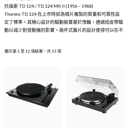
托倫斯 TD 124 / TD 124 MK II (1956 – 1968)
Thorens TD 124 在上市時就為唱片複製的質量和可靠性設
定了標準。其精心設計的驅動裝置基於惰輪，通過短皮帶驅
動以減少對發動機的影響。兩件式盤片的設計使得可以在不
停止引擎的情況下進行唱片更改。最初配備唱臂 Thorens
TP 14，後來出現了具有不同臂底座和匹配底座的版本。這
顯示第 1 至 12 項結果，共 13 項
裡的傳奇是帶有長 SME 3012 手臂的設備。根據時間記錄，
可以以所有四種速度（16 / 33.3 / 45/78 rpm）播放。即使在
今天，Thorens TD 124 的需求量也很大，維護設備的價格
經常超過當時的新價格很多倍。
Thorens TD 150 是一款不起眼的小型轉盤，首次在德國製
造，價格比 TD 124 便宜得多，它是轉盤結構技術革命的起
源。首次在大批量機器中使用了使用錐形彈簧的懸掛式子底
盤，該底盤帶有由平皮帶驅動的內盤。該原理已被證明非常
成功，並在此後的幾年中找到了許多模仿者。TD 150 標配
唱臂 TP 13，自 1969 年起，TD 150 Mk II 標配 TP 13a，也