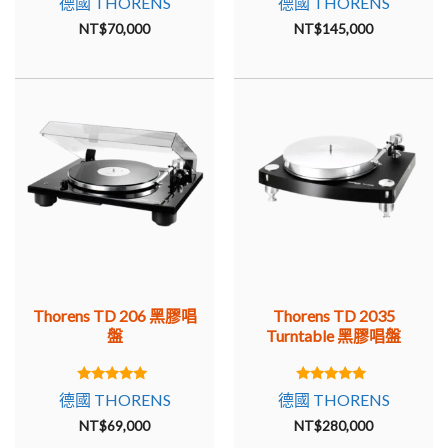
德國 THORENS
德國 THORENS
out of 5
out of 5
Mk III 中，首次採用轉速控制直流電機來補償短期速度波
NT$
70,000
NT$
145,000
動，例如，通過記錄刷。
代替經過驗證的 Thorens TP 16 Mk III，各種第三方武器
（SME、Koshin、Dynavector）可以直接從工廠交付，從而
最大限度地保留了自動功能。
Thorens 轉盤 TD 127 和 TD 226 是 TD 126 的衍生產品，用
於長 12 英寸唱臂 (TD 127) 和用於在轉盤盤片的左右安裝兩
個唱臂 (TD 226)。兩種型號都有相應擴大的框架和定制的子
底盤。該系列首次提供了真空盤墊來平息不均勻的記錄。今
天，TD 127 和 TD 226 型號受到收藏家的強烈需求，他們
願意為它們支付比原價更高的價格。
Thorens TD 206 黑膠唱
Thorens TD 2035
托倫斯 TD 320 / TD 320 MK II / TD 320 Mk III (1984 –
盤
Turntable 黑膠唱盤
1993)
1984 年，Thorens 首次推出了 300 系列 (TD
5.00
5.00
德國 THORENS
德國 THORENS
out of 5
out of 5
316/318/320)，其中包含懸掛式子底盤的新變體：板簧設計
NT$
69,000
NT$
280,000
用於抵消使用錐形彈簧時確實出現的子底盤的任何水平運