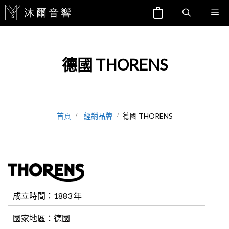
跳
Me
至
主
要
德國 THORENS
內
容
首頁
經銷品牌
德國 THORENS
成立時間：1883 年
國家地區：德國