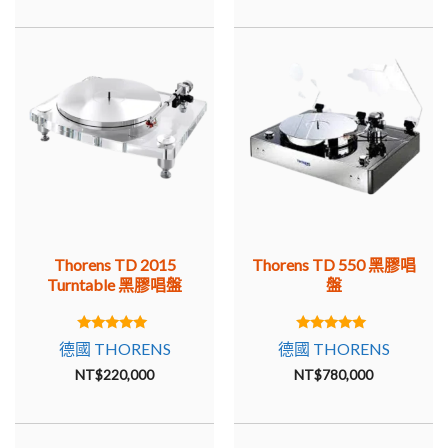
動. TD 320 首次成為該系列的頂級機型。配備久經考驗的唱
臂 TP 16 Mk III，後來的 TD 320 的 Mk IV、TD 320 Mk II
和 Mk III 獲得了新的 TP 90 唱臂。除此之外，還有一個帶有
兩相發電機的電機控制，它保證了出色的 wow 和顫振值。
TD 321 沒有唱臂，TD 320“Phantasie”有一個透明的丙烯酸
底盤，“Concrete”有一個混凝土底座。
具有更好阻尼和改進的子底盤的進一步發展是後來的型號
TD 325、TD 2001、TD 3001，以及 1980 年代末的小系
列，帶有設計框架、SME 唱臂和精心製作的電源產生了
Thorens TD 2015
Thorens TD 550 黑膠唱
Thorens“Ambience”
Turntable 黑膠唱盤
盤
。 TD 2001 和 TD 3001 型號今天被許多人認為是 2000 年之
前所有質量的 Thorens 轉盤中最好的。
5.00
5.00
德國 THORENS
德國 THORENS
out of 5
out of 5
THORENS 參考和聲望
NT$
220,000
NT$
780,000
1980 年，Thorens 決定不計成本地開發和銷售一款終極轉
盤。結果被稱為 Thorens Reference，重達 90 公斤，設計用
於最多三個唱臂，並具有可調節的子底盤！從外觀上看，