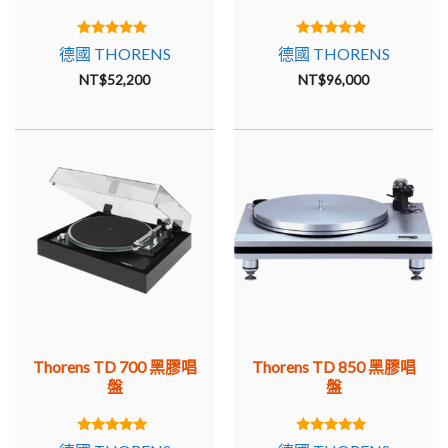
直得以保留。
除了 TD 160 – TD 160 Mk V 型號外，還有大量帶有加固底
5.00
5.00
德國 THORENS
德國 THORENS
out of 5
out of 5
盤（TD 160 super）、自動關閉（TD 145/146/147 系
NT$
52,200
NT$
96,000
列）、輕質內盤和小盤的變體軸承（TD 165/166 系列），
帶有不同的唱臂（TP 11、TP 11 Mk II、TP 16 – TP 16 Mk
IV、TP 50、TP 90），不帶唱臂，可與任何選擇的唱臂配
合使用（TD 160 BC） . 所有這些變體都使用沒有電子控制
的同步電機（最初是 220 V 電源同步，後來是 16 V 低
壓）。
最後一個系列，TD 160 S Mk V 具有自動關閉功能，並配備
了出色的唱臂 Thorens TP 90。正確設置，MK V 仍然是一
款出色的設備，無需比較即可迴避。
托倫斯 TD 126 MK I – MK IV、TD 127、TD 226 (1976 –
Thorens TD 700 黑膠唱
Thorens TD 850 黑膠唱
1986)
盤
盤
1976 年，TD 126 取代了 TD 125。新型號提供了電動升
降、自動關閉等舒適功能，並且在最成功的型號 TD 126
5.00
5.00