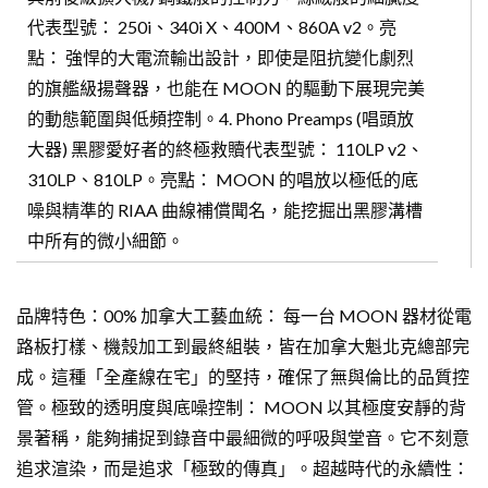
代表型號： 250i、340i X、400M、860A v2。亮
點： 強悍的大電流輸出設計，即使是阻抗變化劇烈
的旗艦級揚聲器，也能在 MOON 的驅動下展現完美
的動態範圍與低頻控制。4. Phono Preamps (唱頭放
大器) 黑膠愛好者的終極救贖代表型號： 110LP v2、
310LP、810LP。亮點： MOON 的唱放以極低的底
噪與精準的 RIAA 曲線補償聞名，能挖掘出黑膠溝槽
中所有的微小細節。
品牌特色：00% 加拿大工藝血統： 每一台 MOON 器材從電
路板打樣、機殼加工到最終組裝，皆在加拿大魁北克總部完
成。這種「全產線在宅」的堅持，確保了無與倫比的品質控
管。極致的透明度與底噪控制： MOON 以其極度安靜的背
景著稱，能夠捕捉到錄音中最細微的呼吸與堂音。它不刻意
追求渲染，而是追求「極致的傳真」。超越時代的永續性：