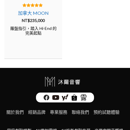
穩定、直覺的串流管理系統，支援高解析音訊與多房間
5.00
加拿大 MOON
整合，讓數位音樂的便利與類比音質的細膩完美融合。
out of 5
NT$
235,000
羅盤指引，踏入 Hi-End 的
M-Drive 放大電路：
提供無與倫比的驅動實力與極低的
完美起點
總諧波失真，無論多麼難纏的揚聲器，在 MOON 的掌
控下都能展現出開闊的動態與深邃的底噪。
North Collection 北極星系列：
代表了品牌最新的旗艦
工藝，透過全新的
BRM-1 遙控技術
與
MOON Digital
Engine
，將音響重播推向了前所未有的精準度。
聽感表現：如月光般清澈，如原音般真
關於我們
經銷品牌
專業服務
聯絡我們
預約試聽體驗
實