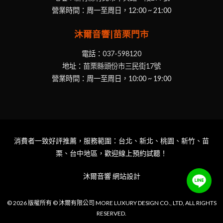
純正加拿大血統：
100% 在地設計生產，工藝細節無可
營業時間：周一至周日，12:00 ~ 21:00
挑剔。
沐爾音響|苗栗門市
業界領先保固：
對品質的絕對自信，提供超長年限售
電話：
037-598120
後保障。
地址：
苗栗縣頭份市三民街17號
營業時間：周一至周日，10:00 ~ 19:00
無縫數位整合：
針對 Roon Ready 與各大串流平台的深
度優化。
消費者一致好評推薦，服務範圍：台北、新北、桃園、新竹、苗
栗、台中地區，歡迎線上預約試聽！
沐爾音響
網站設計
© 2026 版權所有 © 沐爾有限公司 MORE LUXURY DESIGN CO., LTD, ALL RIGHTS
Item added to cart.
Checkout
RESERVED.
0 items -
NT$
0