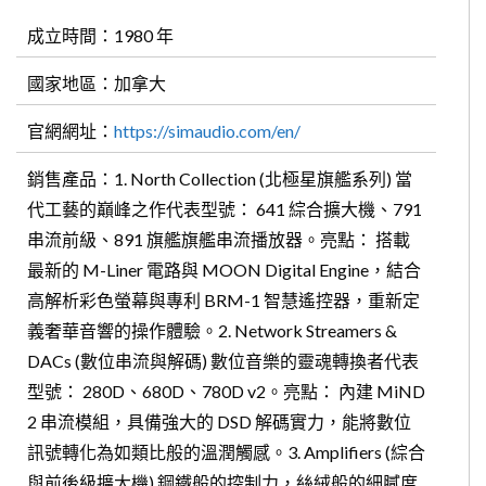
成立時間：1980 年
國家地區：加拿大
官網網址：
https://simaudio.com/en/
銷售產品：1. North Collection (北極星旗艦系列) 當
代工藝的巔峰之作代表型號： 641 綜合擴大機、791
串流前級、891 旗艦旗艦串流播放器。亮點： 搭載
最新的 M-Liner 電路與 MOON Digital Engine，結合
高解析彩色螢幕與專利 BRM-1 智慧遙控器，重新定
義奢華音響的操作體驗。2. Network Streamers &
DACs (數位串流與解碼) 數位音樂的靈魂轉換者代表
型號： 280D、680D、780D v2。亮點： 內建 MiND
2 串流模組，具備強大的 DSD 解碼實力，能將數位
訊號轉化為如類比般的溫潤觸感。3. Amplifiers (綜合
與前後級擴大機) 鋼鐵般的控制力，絲絨般的細膩度