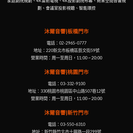
家庭劇院規劃、4K雷射電視、4K投影劇院布幕、商業空間音響規
評論家常說：「MOON 的聲音是沒有顏色的。」它不刻意
劃、會議室投影視聽、智能環控
渲染某個頻段，而是以極其透明的音場、豐富的微動態以及
精準的結像，還原錄音現場的原貌。
沐爾音響|板橋門市
電話：
02-2965-0777
「當音樂響起，器材消失了，只剩下您與演
地址：
220新北市板橋區藝文街59號
奏者之間的靈魂共鳴。」
營業時間：周一至周日，11:00 ~ 20:00
無論是交響樂的磅礴氣勢，還是人聲細微的呼吸轉折，
沐爾音響|桃園門市
MOON 都能以一種優雅且從容的姿態，呈現出最動人的音
電話：
03-332-9100
樂性。
地址：
330桃園市桃園區中山路507巷12號
營業時間：周一至周日，11:00 ~ 20:00
沐爾音響|新竹門市
為什麼選擇 MOON？
電話：
03-550-6310
地址：
新竹縣竹北市十興路一段299號