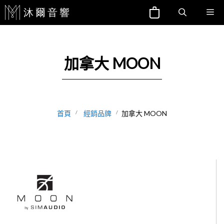
跳
Me
至
主
要
加拿大 MOON
內
容
首頁
經銷品牌
加拿大 MOON