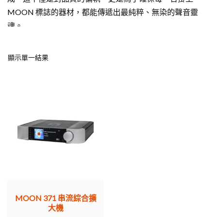
MOON 標誌的器材，都能傳遞出最純粹、無染的聲音靈
魂。
核心理念：超越時間的音韻
顯示單一結果
MOON 的設計哲學深植於**「永續性」**。在電子產品快
速更迭的時代，MOON 研發的器材擁有長達 10 年以上的保
固，這源於其軍工級的電路設計與強悍的機身結構。我們不
追隨短暫的潮流，我們創造的是能夠傳承的經典。
卓越技術：定義當代串流與放大藝術
MOON 之所以能在全球評論界獲得無數金獎，歸功於其在
數位與類比領域的雙重領先技術：
MOON 371 串流綜合擴
大機
MiND 2 (MOON intelligent Network Device)：
業界最